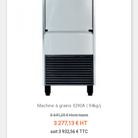
Machine à grains IQ90A | 94kg/j
3 641,25 € Hors taxes
3 277,13
€ HT
soit 3 932,56 €
TTC