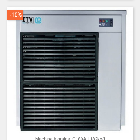
-10%
Machine à grains IQ180A | 182kg/j