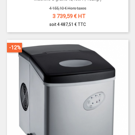
4 155,10 € Hors taxes
3 739,59
€ HT
soit 4 487,51 €
TTC
-12%