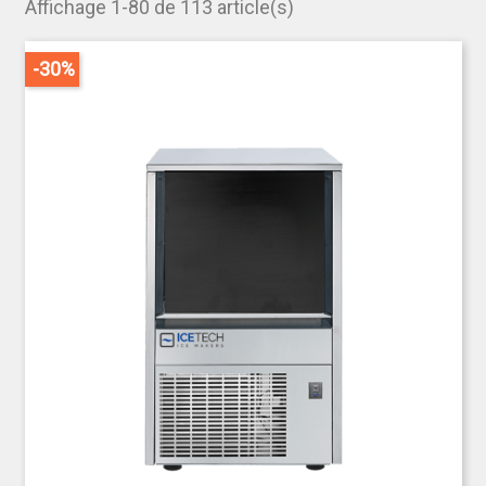
Glaçons pleins
: idéaux pour rafraîchir
Affichage 1-80 de 113 article(s)
rapidement les boissons sans trop les
diluer.
-30%
Glaçons creux
: fondent plus lentement,
parfaits pour cocktails et boissons
longues.
Glaçons en grains
: très utilisés en
restauration, ils s’adaptent parfaitement
aux présentations en vitrine, aux salades
de fruits, et assurent une fraîcheur
durable.
Les avantages d’une machine à
glaçons performante dans le CHR
Gain de temps
: production continue et rapide pour
répondre à la demande sans rupture.
Hygiène optimale
: conception professionnelle
respectant les normes sanitaires strictes du