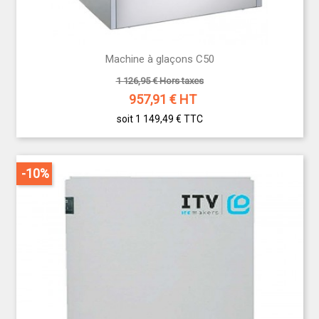
Machine à glaçons C50
1 126,95 € Hors taxes
957,91
€ HT
soit 1 149,49 €
TTC
-10%