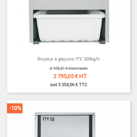
Broyeur à glaçons ITV 300kg/h
3 105,61 € Hors taxes
2 795,05
€ HT
soit 3 354,06 €
TTC
-10%