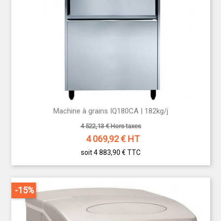
Machine à grains IQ180CA | 182kg/j
4 522,13 € Hors taxes
4 069,92
€ HT
soit 4 883,90 €
TTC
-15%