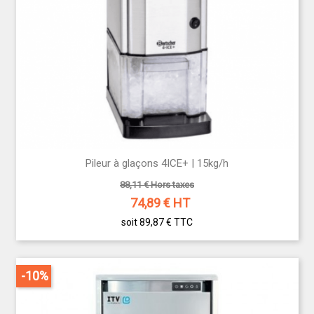
Pileur à glaçons 4ICE+ | 15kg/h
88,11 € Hors taxes
74,89
€ HT
soit 89,87 €
TTC
-10%