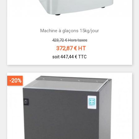
Machine à glaçons 15kg/jour
423,72 € Hors taxes
372,87
€ HT
soit 447,44 €
TTC
-20%