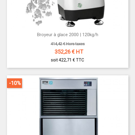
Broyeur à glace 2000 | 120kg/h
414,42 € Hors taxes
352,26
€ HT
soit 422,71 €
TTC
-10%