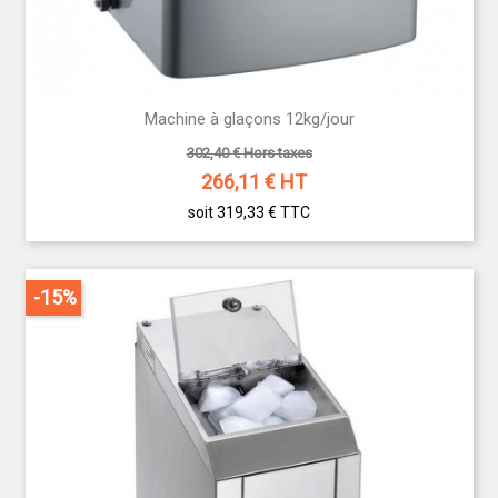
Machine à glaçons 12kg/jour
302,40 € Hors taxes
266,11
€ HT
soit 319,33 €
TTC
-15%