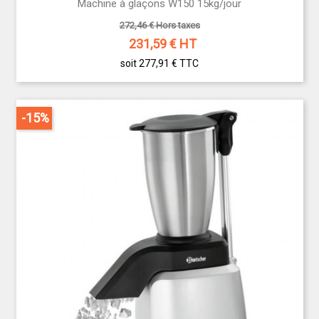
Machine à glaçons W150 15kg/jour
272,46 € Hors taxes
231,59
€ HT
soit 277,91 €
TTC
-15%