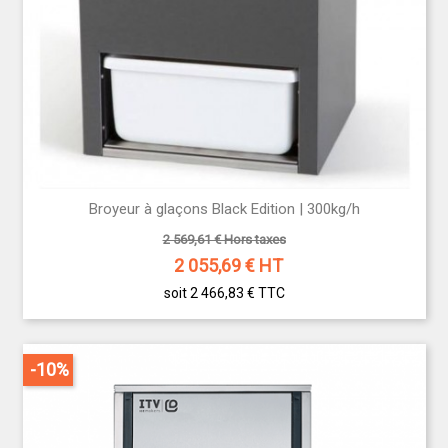
Broyeur à glaçons Black Edition | 300kg/h
2 569,61 € Hors taxes
2 055,69
€ HT
soit 2 466,83 €
TTC
-10%