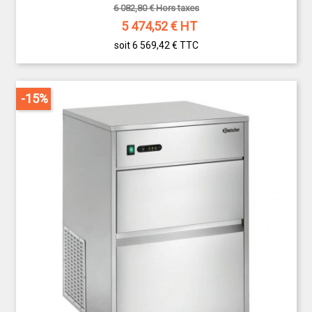
6 082,80 € Hors taxes
5 474,52
€ HT
soit 6 569,42 €
TTC
-15%