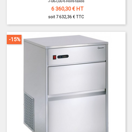
7 067,00 € Hors taxes
6 360,30
€ HT
soit 7 632,36 €
TTC
-15%