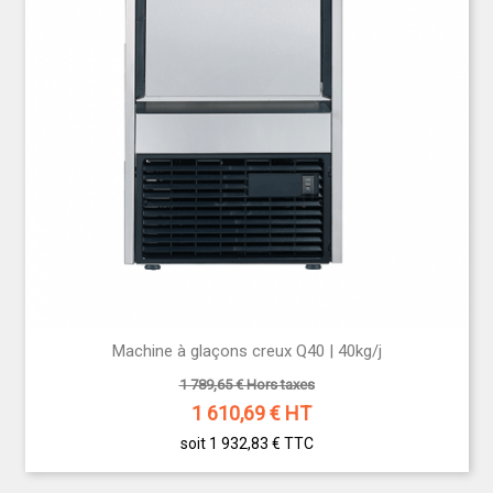
Machine à glaçons creux Q40 | 40kg/j
1 789,65 € Hors taxes
1 610,69
€ HT
soit 1 932,83 €
TTC