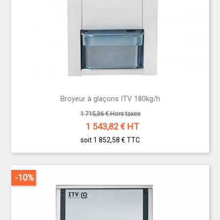
Broyeur à glaçons ITV 180kg/h
1 715,36 € Hors taxes
1 543,82
€ HT
soit 1 852,58 €
TTC
-10%