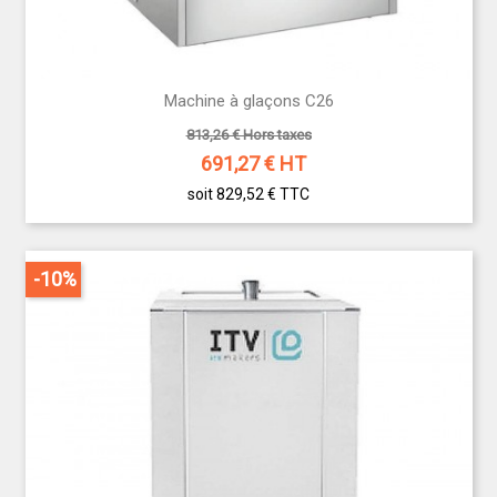
Machine à glaçons C26
813,26 € Hors taxes
691,27
€ HT
soit 829,52 €
TTC
-10%