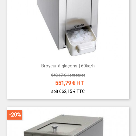
Broyeur à glaçons | 60kg/h
649,17 € Hors taxes
551,79
€ HT
soit 662,15 €
TTC
-20%