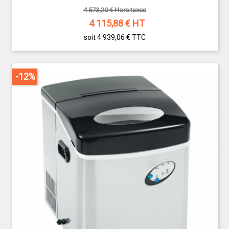
4 573,20 € Hors taxes
4 115,88
€ HT
soit 4 939,06 €
TTC
-12%