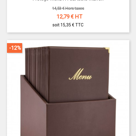
14,53 € Hors taxes
12,79
€ HT
soit 15,35 €
TTC
-12%