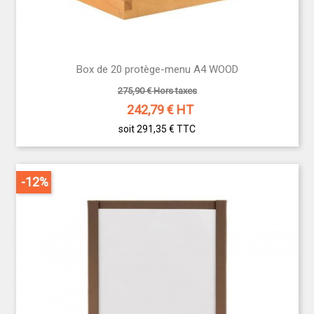
Box de 20 protège-menu A4 WOOD
275,90 € Hors taxes
242,79
€ HT
soit 291,35 €
TTC
-12%