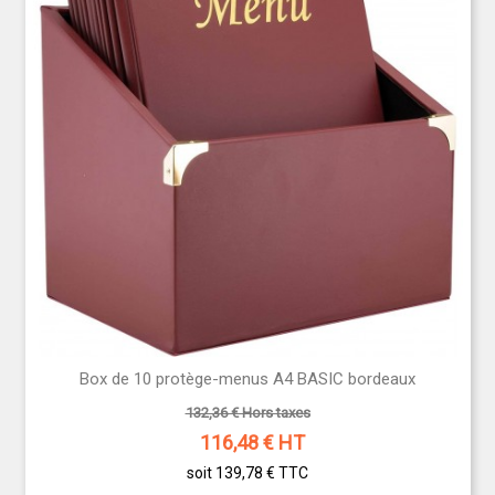
Box de 10 protège-menus A4 BASIC bordeaux
132,36 € Hors taxes
116,48
€ HT
soit 139,78 €
TTC