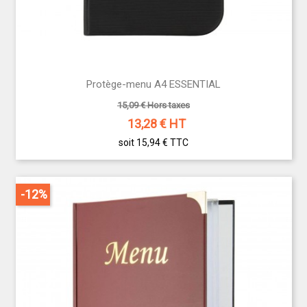
Protège-menu A4 ESSENTIAL
15,09 € Hors taxes
13,28
€ HT
soit 15,94 €
TTC
-12%