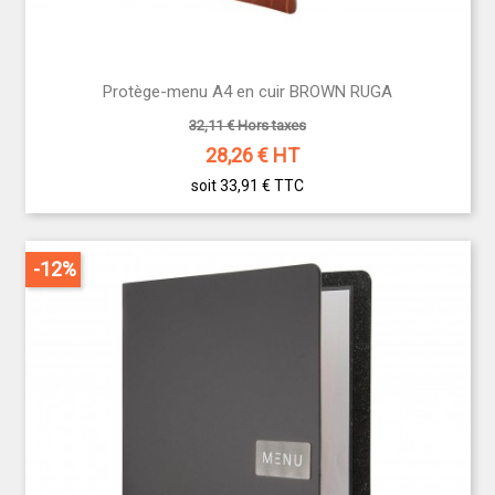
Protège-menu A4 en cuir BROWN RUGA
32,11 € Hors taxes
28,26
€ HT
soit 33,91 €
TTC
-12%