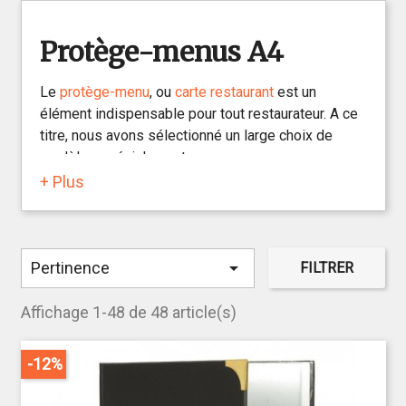
Protège-menus A4
Le
protège-menu
, ou
carte restaurant
est un
élément indispensable pour tout restaurateur. A ce
titre, nous avons sélectionné un large choix de
modèles spécialement pour vous, comme par
exemple des
protège-menus en cuir
, ou
protège
+ Plus
menu en bois
,et ce dans de nombreux coloris.
Le
format A4
correspond à une feuille classique
21x29.7cm

Pertinence
FILTRER
Affichage 1-48 de 48 article(s)
-12%