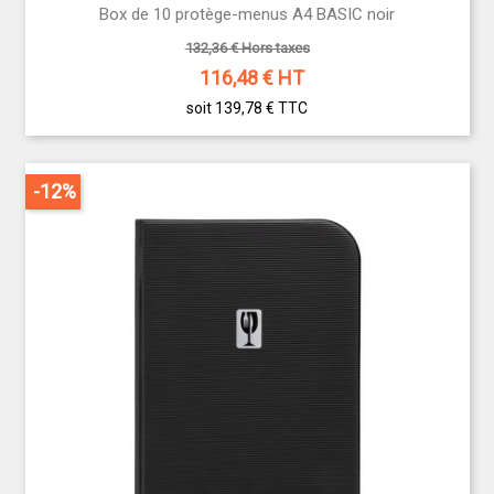
Box de 10 protège-menus A4 BASIC noir
132,36 € Hors taxes
116,48
€ HT
soit 139,78 €
TTC
-12%