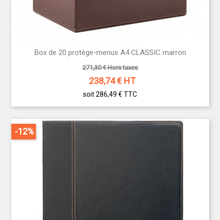
Box de 20 protège-menus A4 CLASSIC marron
271,30 € Hors taxes
238,74
€ HT
soit 286,49 €
TTC
-12%