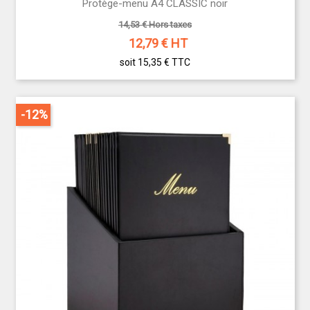
Protège-menu A4 CLASSIC noir
14,53 € Hors taxes
12,79
€ HT
soit 15,35 €
TTC
-12%