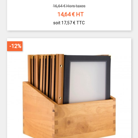
16,64 € Hors taxes
14,64
€ HT
soit 17,57 €
TTC
-12%