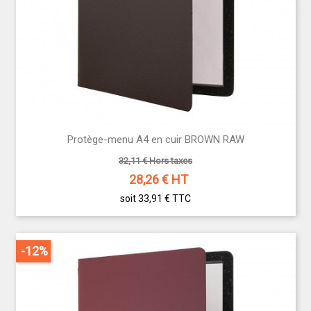
Protège-menu A4 en cuir BROWN RAW
32,11 € Hors taxes
28,26
€ HT
soit 33,91 €
TTC
-12%