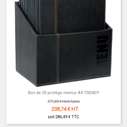
Box de 20 protège-menus A4 TRENDY
271,30 € Hors taxes
238,74
€ HT
soit 286,49 €
TTC