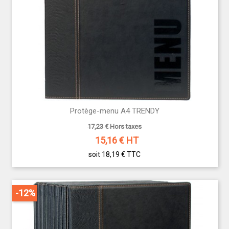
Protège-menu A4 TRENDY
17,23 € Hors taxes
15,16
€ HT
soit 18,19 €
TTC
-12%