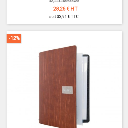
32,11 € Hors taxes
28,26
€ HT
soit 33,91 €
TTC
-12%