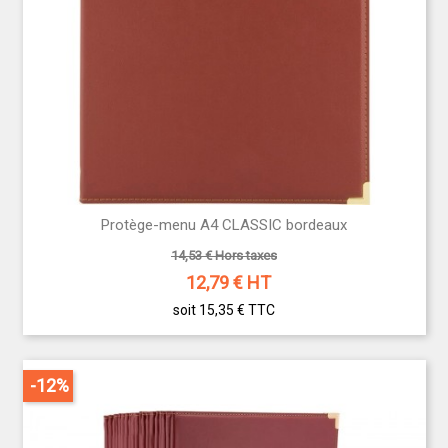
Protège-menu A4 CLASSIC bordeaux
14,53 € Hors taxes
12,79
€ HT
soit 15,35 €
TTC
-12%