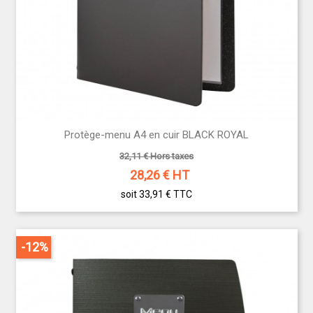
Protège-menu A4 en cuir BLACK ROYAL
32,11 € Hors taxes
28,26
€ HT
soit 33,91 €
TTC
-12%