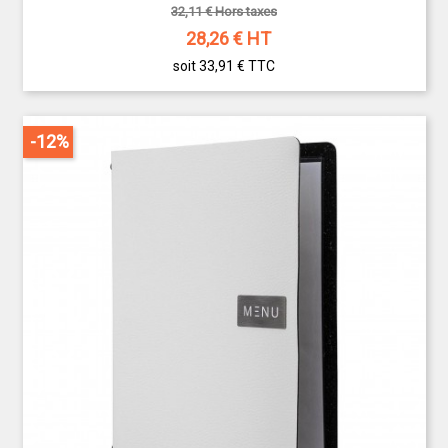
32,11 € Hors taxes
28,26
€ HT
soit 33,91 €
TTC
-12%