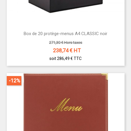
Box de 20 protège-menus A4 CLASSIC noir
271,30 € Hors taxes
238,74
€ HT
soit 286,49 €
TTC
-12%