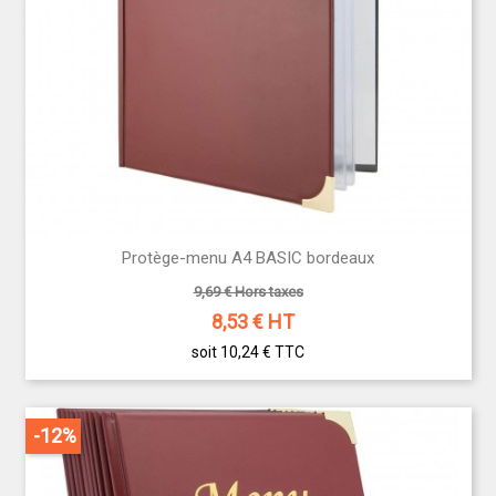
Protège-menu A4 BASIC bordeaux
9,69 € Hors taxes
8,53
€ HT
soit 10,24 €
TTC
-12%