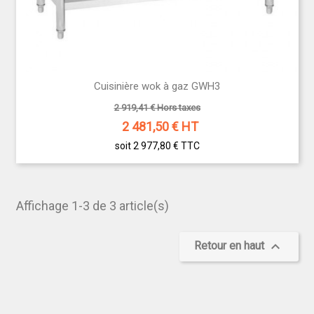
Cuisinière wok à gaz GWH3
2 919,41 € Hors taxes
2 481,50
€ HT
soit 2 977,80 €
TTC
Affichage 1-3 de 3 article(s)

Retour en haut