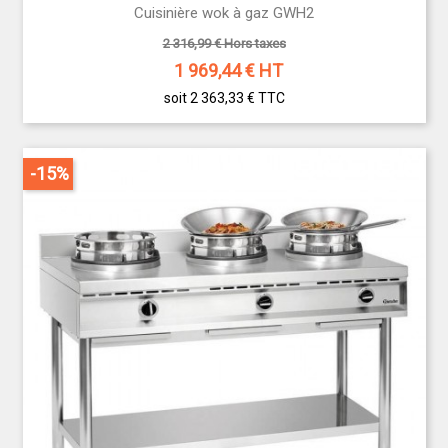
Cuisinière wok à gaz GWH2
2 316,99 € Hors taxes
1 969,44
€ HT
soit 2 363,33 €
TTC
-15%