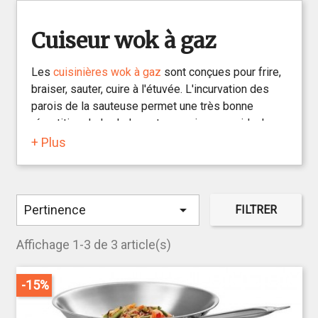
Cuiseur wok à gaz
Les
cuisinières wok à gaz
sont conçues pour frire,
braiser, sauter, cuire à l'étuvée. L'incurvation des
parois de la sauteuse permet une très bonne
répartition de la chaleur et une cuisson rapide. La
cuisson au wok est très prisée car ce type de
+ Plus
cuisson nécessite très peu de matières grasses.

Pertinence
FILTRER
Affichage 1-3 de 3 article(s)
-15%