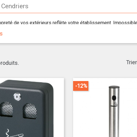
 Cendriers
opreté de vos extérieurs reflète votre établissement. Impossible 
sse jonchée de mégots et autres déchets. C'est l'image de votre e
us
 que vous ne pouvez pas passer derrière chaque client pour ra
 de cendriers, seuls ou combinés à une poubelle, pour assurer l
cendriers professionnels adaptés à vos besoins..
Trier
 produits.
roduits des marques BARTSCHER et SECURIT que nous vous pro
-12%
nc résistants aux intempéries, assurant une durée maximale d'util
ystèmes de retrait du contenu des
cendriers
, par un capot front
aciliter leur entretien.
 la densité de votre clientèle et le nombre de cendriers install
nance adaptée de 1 à 6,5 litres.
pouvez également opter pour un
cendrier combiné à une poubel
ts.