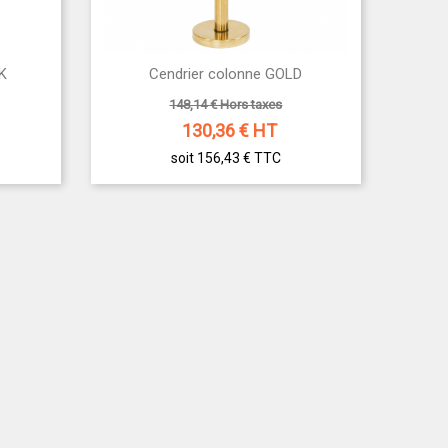

K
Cendrier colonne GOLD
Aperçu rapide
148,14 € Hors taxes
130,36
€ HT
soit 156,43 €
TTC