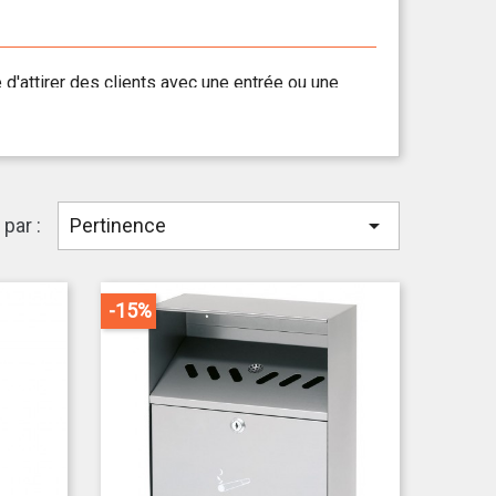
d'attirer des clients avec une entrée ou une
ntreprise qui est en jeu.
masser ses détritus, nous vous proposons une
a propreté de vos extérieurs.
..

 par :
Pertinence
posons sont composés d'acier inoxydable ou
-15%
isation.
al verrouillé ou un insert amovible, sont conçus
és dans votre établissement, choisissez une
le
afin de prendre en charge la totalité des