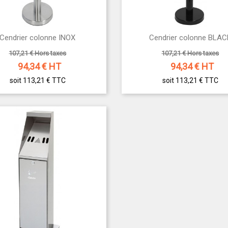


Cendrier colonne INOX
Cendrier colonne BLAC
Aperçu rapide
Aperçu rapide
107,21 € Hors taxes
107,21 € Hors taxes
94,34
€ HT
94,34
€ HT
soit 113,21 €
TTC
soit 113,21 €
TTC