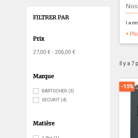
Nos
FILTRER PAR
La pr
terra
+ Pl
Parce
Prix
gamme
27,00 € - 206,00 €
Des 
Il y a 7
Marque
Les p
-15%
de zi
BARTSCHER
(3)
Les s
SECURIT
(4)
pour f
Selon
conte
Matière
Vous 
déche
1.3kg
(1)