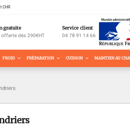
nt CHR
n gratuite
Service client
n offerte dès 290€HT
04 78 91 14 66
FROID
PRÉPARATION
CUISSON
MAINTIEN AU CH
ndriers
ndriers