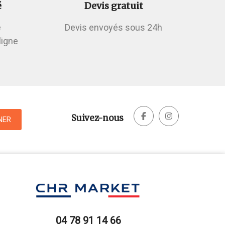
é
Devis gratuit
é
Devis envoyés sous 24h
ligne


Suivez-nous
04 78 91 14 66