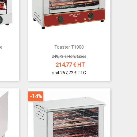

le
Toaster T1000
Aperçu rapide
249,73 € Hors taxes
214,77
€ HT
soit 257,72 €
TTC
-14%