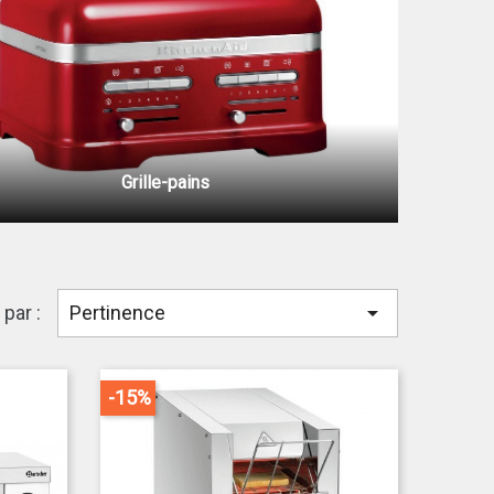
Grille-pains

 par :
Pertinence
-15%