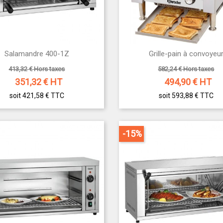


Salamandre 400-1Z
Grille-pain à convoyeu
Aperçu rapide
Aperçu rapide
413,32 € Hors taxes
582,24 € Hors taxes
351,32
€ HT
494,90
€ HT
soit 421,58 €
TTC
soit 593,88 €
TTC
-15%