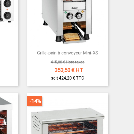

W
Grille-pain à convoyeur Mini-XS
Aperçu rapide
415,88 € Hors taxes
353,50
€ HT
soit 424,20 €
TTC
-14%