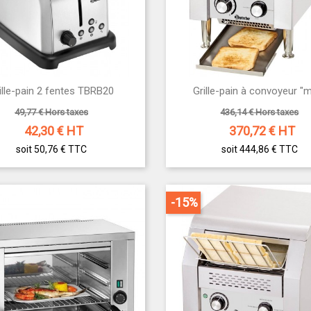


ille-pain 2 fentes TBRB20
Grille-pain à convoyeur "m
Aperçu rapide
Aperçu rapide
49,77 € Hors taxes
436,14 € Hors taxes
42,30
€ HT
370,72
€ HT
soit 50,76 €
TTC
soit 444,86 €
TTC
-15%