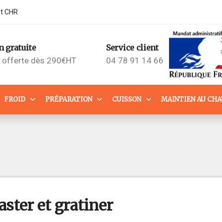
nt CHR
n gratuite
Service client
n offerte dès 290€HT
04 78 91 14 66
FROID
PRÉPARATION
CUISSON
MAINTIEN AU CH
aster et gratiner