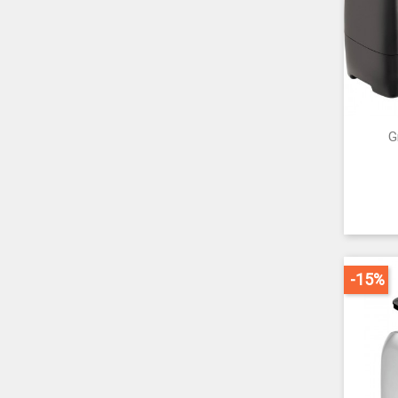
G
-15%