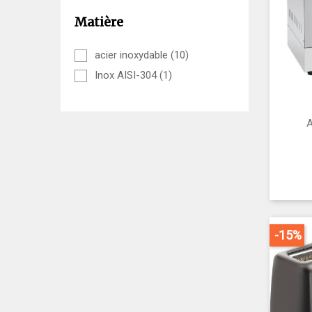
Matière
acier inoxydable
(10)
Inox AISI-304
(1)
A
-15%