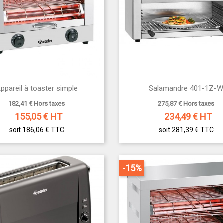


ppareil à toaster simple
Salamandre 401-1Z-
Aperçu rapide
Aperçu rapide
182,41 € Hors taxes
275,87 € Hors taxes
155,05
€ HT
234,49
€ HT
soit 186,06 €
TTC
soit 281,39 €
TTC
-15%