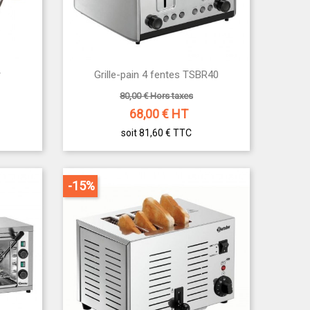

r
Grille-pain 4 fentes TSBR40
Aperçu rapide
80,00 € Hors taxes
68,00
€ HT
soit 81,60 €
TTC
-15%