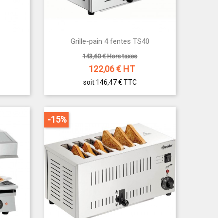

Grille-pain 4 fentes TS40
Aperçu rapide
143,60 € Hors taxes
122,06
€ HT
soit 146,47 €
TTC
-15%