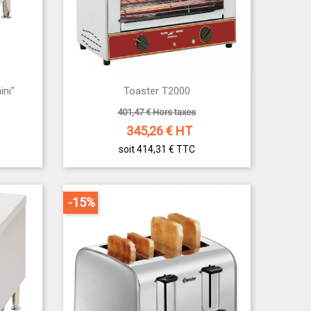

ini"
Toaster T2000
Aperçu rapide
401,47 € Hors taxes
345,26
€ HT
soit 414,31 €
TTC
-15%