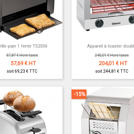


rille-pain 1 fente TS20Sli
Appareil à toaster doub
Aperçu rapide
Aperçu rapide
67,87 € Hors taxes
240,01 € Hors taxes
57,69
€ HT
204,01
€ HT
soit 69,23 €
TTC
soit 244,81 €
TTC
-15%