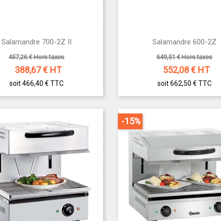


Salamandre 700-2Z II
Salamandre 600-2Z
Aperçu rapide
Aperçu rapide
457,26 € Hors taxes
649,51 € Hors taxes
388,67
€ HT
552,08
€ HT
soit 466,40 €
TTC
soit 662,50 €
TTC
-15%