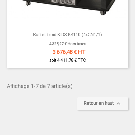
Buffet froid KIDS K4110 (4xGN1/1)
4 325,27 € Hors taxes
3 676,48
€ HT
soit 4 411,78 €
TTC
Affichage 1-7 de 7 article(s)

Retour en haut