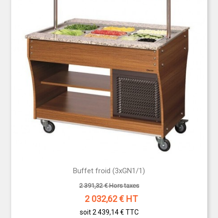
alimentaire tout au long du service.
Optimisez votre espace de présentation
tout en
respectant les normes HACCP avec un buffet
réfrigéré professionnel, conçu pour répondre aux
exigences du secteur CHR.
Buffet froid (3xGN1/1)
2 391,32 € Hors taxes
2 032,62
€ HT
soit 2 439,14 €
TTC