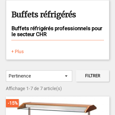
Buffets réfrigérés
Buffets réfrigérés professionnels pour
le secteur CHR
Indispensables dans les hôtels, restaurants et
+ Plus
établissements de restauration collective, les
buffets réfrigérés
permettent de présenter et
conserver vos préparations froides à la
température idéale. Alliant design, performance et

Pertinence
FILTRER
hygiène, ils sont parfaits pour les petits-déjeuners,
brunchs, salades ou desserts.
Affichage 1-7 de 7 article(s)
Nos modèles de buffets froids s’adaptent à tous
les besoins : self-service, service assisté, fixe ou
-15%
mobile. Grâce à une
réfrigération performante et
silencieuse
, vous garantissez fraîcheur et sécurité