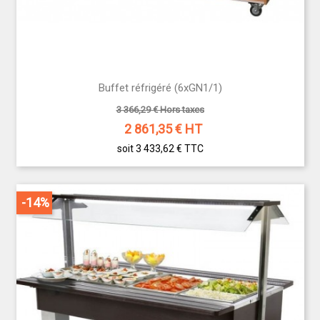
Buffet réfrigéré (6xGN1/1)
3 366,29 € Hors taxes
2 861,35
€ HT
soit 3 433,62 €
TTC
-14%