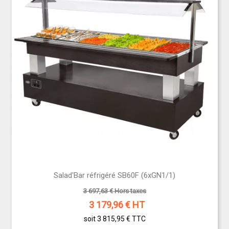
Salad'Bar réfrigéré SB60F (6xGN1/1)
3 697,63 € Hors taxes
3 179,96
€ HT
soit 3 815,95 €
TTC