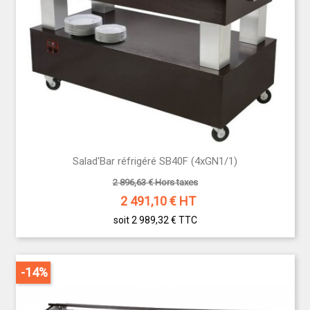
Salad'Bar réfrigéré SB40F (4xGN1/1)
2 896,63 € Hors taxes
2 491,10
€ HT
soit 2 989,32 €
TTC
-14%