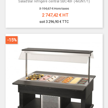
Salad'Bar réfrigéré central SBC40F (4xGN1/1)
3 194,67 € Hors taxes
2 747,42
€ HT
soit 3 296,90 €
TTC
-15%