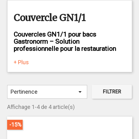
Couvercle GN1/1
Couvercles GN1/1 pour bacs
Gastronorm – Solution
professionnelle pour la restauration
+ Plus
Nos couvercles GN1/1 sont spécialement conçus
pour s’adapter parfaitement aux bacs Gastronorm,
un standard incontournable dans les cuisines
professionnelles du secteur CHR (Cafés, Hôtels,

Pertinence
FILTRER
Restaurants).
Fabriqués en matériaux résistants et faciles à
Affichage 1-4 de 4 article(s)
entretenir, ces couvercles garantissent une
conservation optimale des aliments tout en
-15%
assurant une hygiène irréprochable. Ils facilitent le
stockage, la protection et le transport des