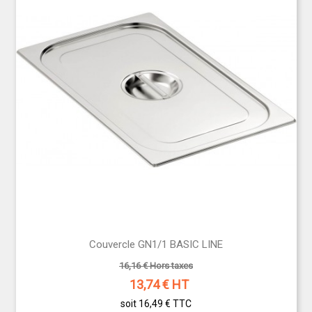
préparations culinaires dans le respect des normes
en vigueur.
Pratiques et durables, nos couvercles GN1/1
améliorent l’organisation et la productivité en
cuisine, répondant aux exigences spécifiques des
professionnels de la restauration.
CONTACTEZ-NOUS
pour commander vos
couvercles GN1/1 ou obtenir plus d’informations.
Couvercle GN1/1 BASIC LINE
16,16 € Hors taxes
13,74
€ HT
soit 16,49 €
TTC