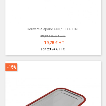
Couvercle ajouré GN1/1 TOP LINE
23,27 € Hors taxes
19,78
€ HT
soit 23,74 €
TTC
-15%