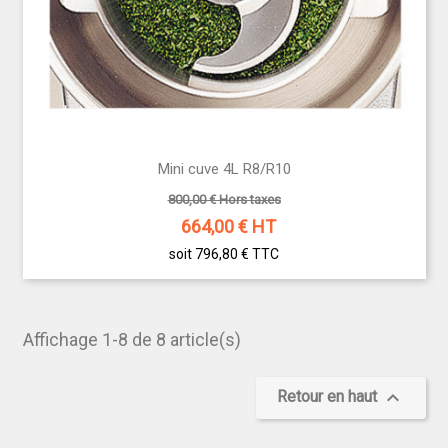
Mini cuve 4L R8/R10
800,00 € Hors taxes
664,00
€ HT
soit 796,80 €
TTC
Affichage 1-8 de 8 article(s)

Retour en haut