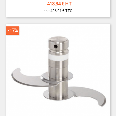
413,34
€ HT
soit 496,01 €
TTC
-17%