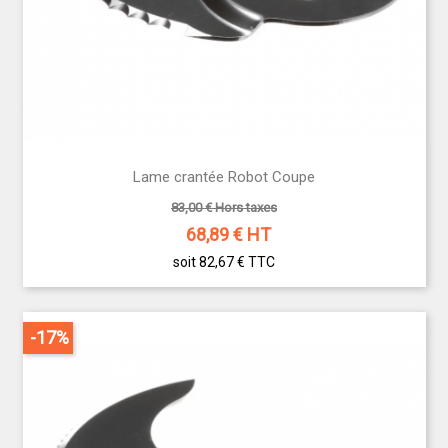
Lame crantée Robot Coupe
83,00 € Hors taxes
68,89
€ HT
soit 82,67 €
TTC
-17%