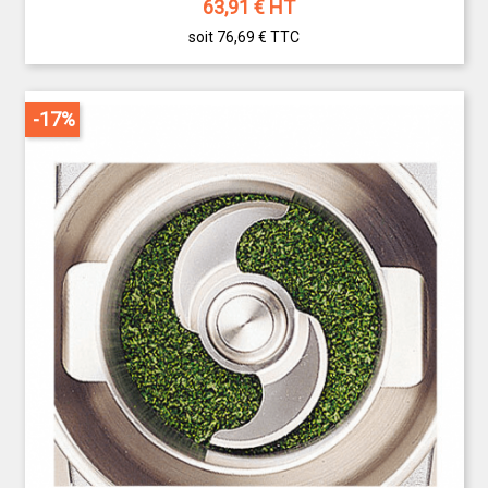
63,91
€ HT
soit 76,69 €
TTC
-17%