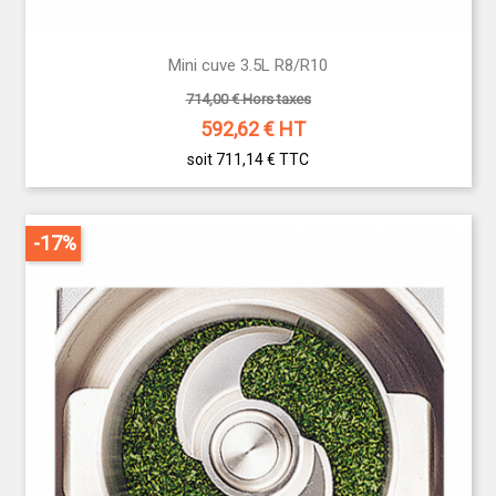
Mini cuve 3.5L R8/R10
714,00 € Hors taxes
592,62
€ HT
soit 711,14 €
TTC
-17%