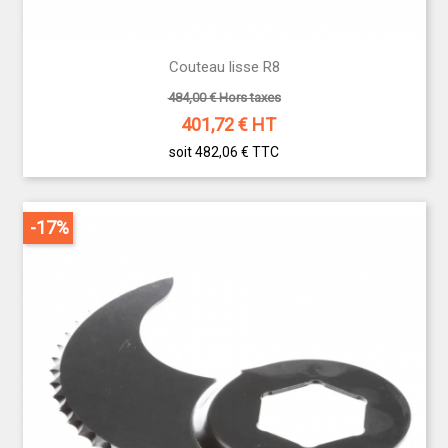
Couteau lisse R8
484,00 € Hors taxes
401,72
€ HT
soit 482,06 €
TTC
-17%