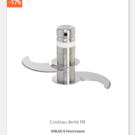
-17%
Couteau denté R8
498,00 € Hors taxes