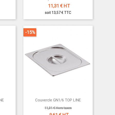
11,31
€ HT
soit 13,57 €
TTC
-15%

INE
Couvercle GN1/6 TOP LINE
Aperçu rapide
11,31 € Hors taxes
9,61
€ HT