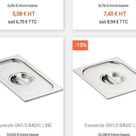
6,56 € Hors taxes
8,76 € Hors taxes
5,58
€ HT
7,45
€ HT
soit 6,70 €
TTC
soit 8,94 €
TTC
-15%


uvercle GN1/3 BASIC LINE
Couvercle GN1/2 BASIC L
Aperçu rapide
Aperçu rapide
10,35 € Hors taxes
12,08 € Hors taxes