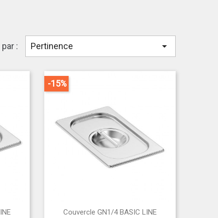

 par :
Pertinence
-15%

INE
Couvercle GN1/4 BASIC LINE
Aperçu rapide