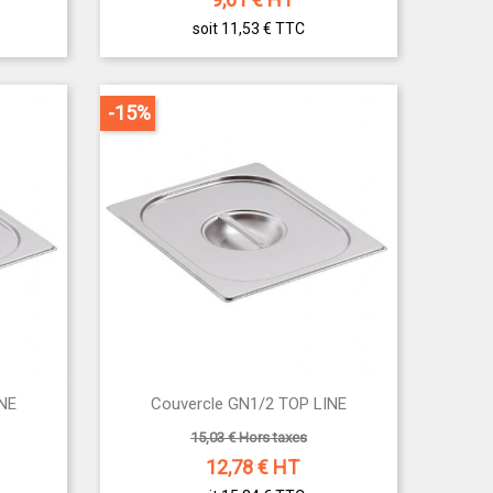
soit 11,53 €
TTC
-15%

INE
Couvercle GN1/2 TOP LINE
Aperçu rapide
15,03 € Hors taxes
12,78
€ HT