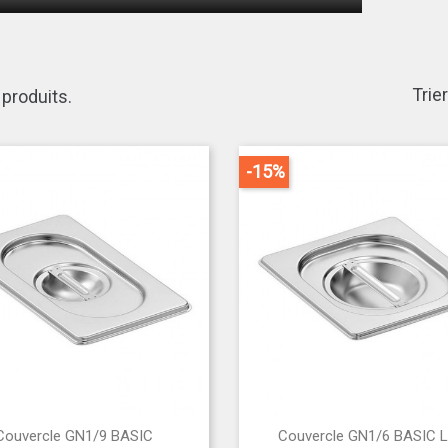
Trier
7 produits.
-15%


Couvercle GN1/9 BASIC
Couvercle GN1/6 BASIC L
Aperçu rapide
Aperçu rapide