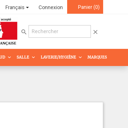
Panier
(0)

Français
Connexion
search
clear
AUD
SALLE
LAVERIE/HYGIÈNE
MARQUES