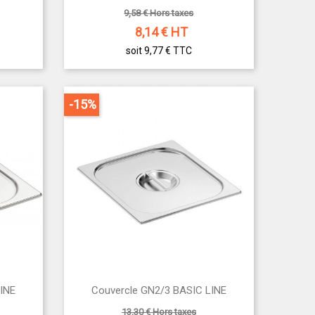
9,58 € Hors taxes
8,14
€ HT
soit 9,77 €
TTC
-15%

INE
Couvercle GN2/3 BASIC LINE
Aperçu rapide
13,30 € Hors taxes