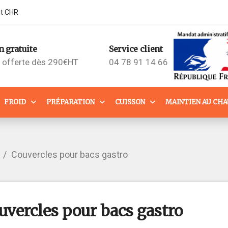
nt CHR
n gratuite
Service client
n offerte dès 290€HT
04 78 91 14 66
FROID
PRÉPARATION
CUISSON
MAINTIEN AU CH
Couvercles pour bacs gastro
uvercles pour bacs gastro