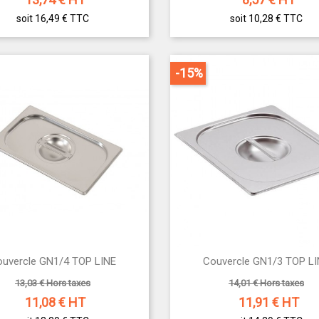
soit 16,49 €
TTC
soit 10,28 €
TTC
-15%


uvercle GN1/4 TOP LINE
Couvercle GN1/3 TOP L
Aperçu rapide
Aperçu rapide
13,03 € Hors taxes
14,01 € Hors taxes
11,08
€ HT
11,91
€ HT