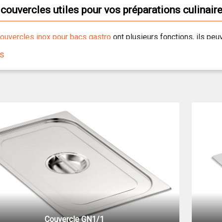
couvercles utiles pour vos préparations culinair
ouvercles inox pour bacs gastro
ont plusieurs fonctions, ils peuv
isson et le réchauffage. Ces
couvercles en inox pour bacs gastro
us
oid et peuvent garder la chaleur de vos préparations culinaires. 
eurs formats et sont tous dotés d'une poignée pour une meille
Couvercle GN1/1