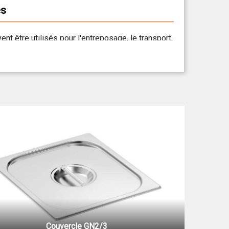
es
ent être utilisés pour l'entreposage, le transport,
sont conçus pour passer directement du chaud
Nos
couvercles pour bacs gastro
se déclinent en
ure préhension.
Couvercle GN2/3