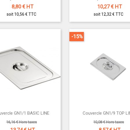
8,80
€ HT
10,27
€ HT
soit 10,56 €
TTC
soit 12,32 €
TTC
-15%


uvercle GN1/1 BASIC LINE
Couvercle GN1/9 TOP L
Aperçu rapide
Aperçu rapide
16,16 € Hors taxes
10,08 € Hors taxes
13,74
€ HT
8,57
€ HT