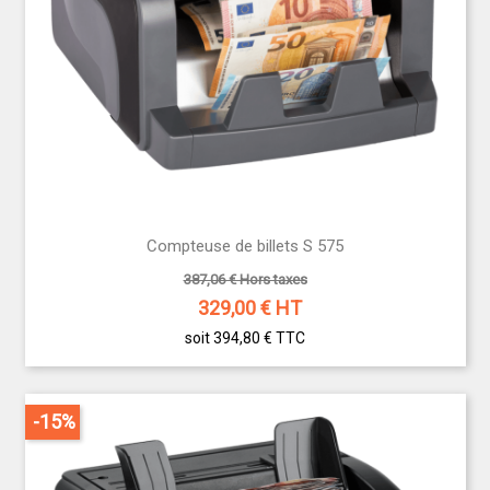
Compteuse de billets S 575
387,06 € Hors taxes
329,00
€ HT
soit 394,80 €
TTC
-15%