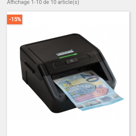
Affichage 1-10 de 10 article(s)
casinos, restaurants, et petits commerçants, le
fabricant propose des produits parfaitement
adaptés à tous vos besoins et garantit des
-15%
produits de grande qualité, un design fonctionnel, et
un service sur le long terme.
Et en cas de mise en circulation de
nouveaux billets?
Pas de panique.
Pour que les détecteurs de faux billets et les
compteuses de billets puissent reconnaître les
nouveaux billets, une mise à jour est nécessaire.
Avec ratiotec, vous êtes toujours du côté de la
sécurité!
Pour que votre appareil soit toujours à la pointe de
la nouveauté, ratiotec a développé son propre