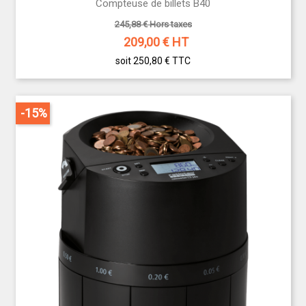
Compteuse de billets B40
245,88 € Hors taxes
209,00
€ HT
soit 250,80 €
TTC
-15%