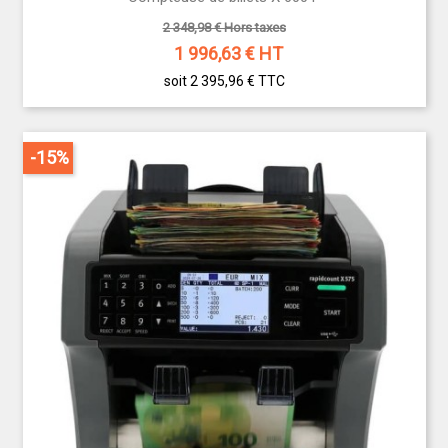
2 348,98 € Hors taxes
1 996,63
€ HT
soit 2 395,96 €
TTC
-15%