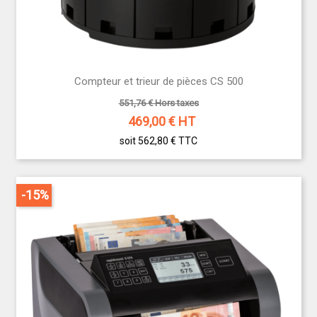
Compteur et trieur de pièces CS 500
551,76 € Hors taxes
469,00
€ HT
soit 562,80 €
TTC
-15%