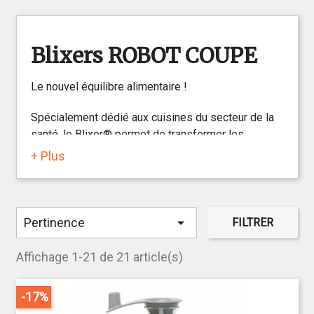
Blixers ROBOT COUPE
Le nouvel équilibre alimentaire !
Spécialement dédié aux cuisines du secteur de la
santé, le Blixer® permet de transformer les
produits bruts en textures modifiées. Tous les
+ Plus
aliments, crus ou cuit, salés ou sucrés, servis en
entrée, en plat, en fromage ou en dessert sont ainsi
consommables par tous les convives, même les
plus âgés.

Pertinence
FILTRER
Affichage 1-21 de 21 article(s)
-17%