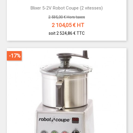
Blixer 5-2V Robot Coupe (2 vitesses)
2 535,00 € Hors taxes
2 104,05
€ HT
soit 2 524,86 €
TTC
-17%