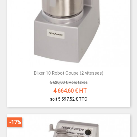
Blixer 10 Robot Coupe (2 vitesses)
5 620,00 € Hors taxes
4 664,60
€ HT
soit 5 597,52 €
TTC
-17%