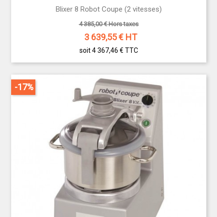
Blixer 8 Robot Coupe (2 vitesses)
4 385,00 € Hors taxes
3 639,55
€ HT
soit 4 367,46 €
TTC
-17%