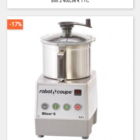
soit 2 400,36 €
TTC
-17%