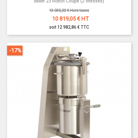
Blixer 23 Robot Coupe (2 vitesses)
13 035,00 € Hors taxes
10 819,05
€ HT
soit 12 982,86 €
TTC
-17%