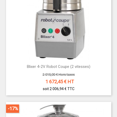
Blixer 4-2V Robot Coupe (2 vitesses)
2 015,00 € Hors taxes
1 672,45
€ HT
soit 2 006,94 €
TTC
-17%