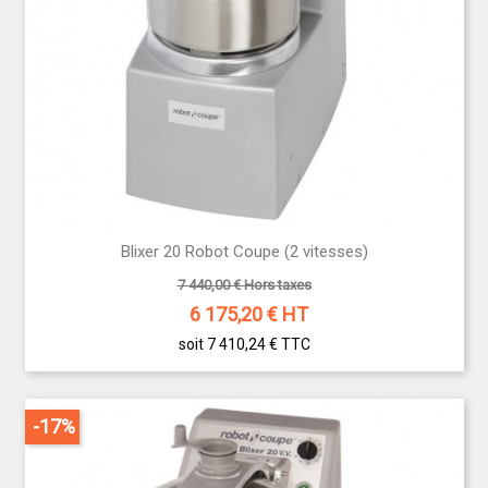
Blixer 20 Robot Coupe (2 vitesses)
7 440,00 € Hors taxes
6 175,20
€ HT
soit 7 410,24 €
TTC
-17%