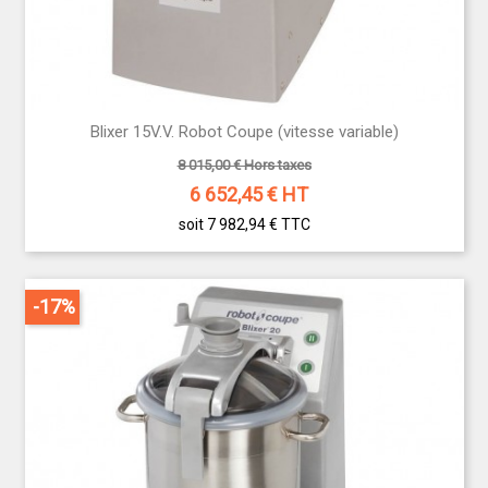
Blixer 15V.V. Robot Coupe (vitesse variable)
8 015,00 € Hors taxes
6 652,45
€ HT
soit 7 982,94 €
TTC
-17%