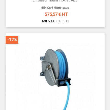
Enrouleur mural inox et ABS
654,06 € Hors taxes
575,57
€ HT
soit 690,68 €
TTC
-12%