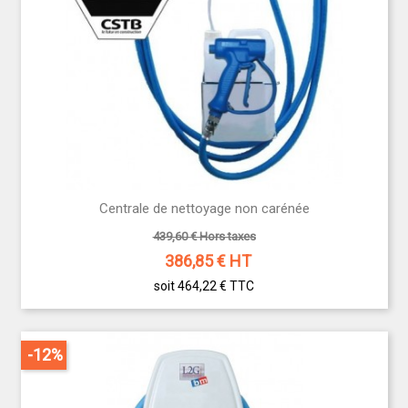
Centrale de nettoyage non carénée
439,60 € Hors taxes
386,85
€ HT
soit 464,22 €
TTC
-12%