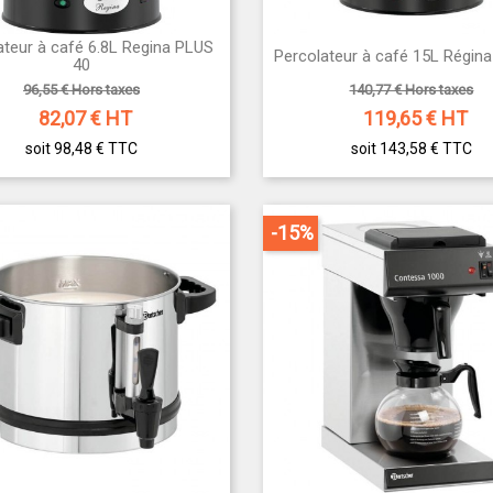
ateur à café 6.8L Regina PLUS


Percolateur à café 15L Régina
Aperçu rapide
Aperçu rapide
40
96,55 € Hors taxes
140,77 € Hors taxes
82,07
€ HT
119,65
€ HT
soit 98,48 €
TTC
soit 143,58 €
TTC
-15%