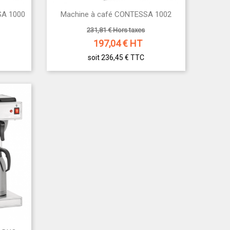

SA 1000
Machine à café CONTESSA 1002
Aperçu rapide
231,81 € Hors taxes
197,04
€ HT
soit 236,45 €
TTC