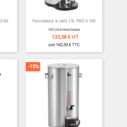

II 60
Percolateur à café 13L PRO II 100
Aperçu rapide
157,15 € Hors taxes
133,58
€ HT
soit 160,30 €
TTC
-15%