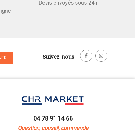
é
Devis envoyés sous 24h
ligne


Suivez-nous
04 78 91 14 66
Question, conseil, commande