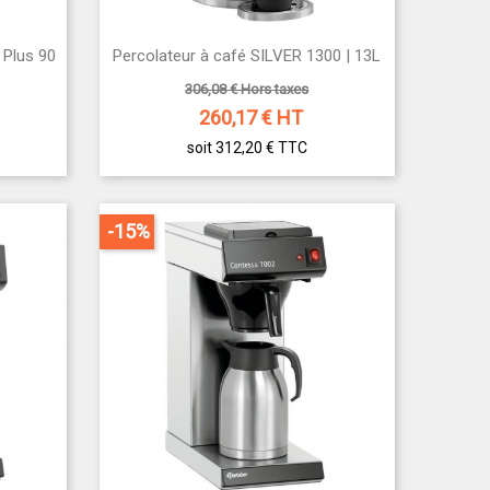

 Plus 90
Percolateur à café SILVER 1300 | 13L
Aperçu rapide
306,08 € Hors taxes
260,17
€ HT
soit 312,20 €
TTC
-15%