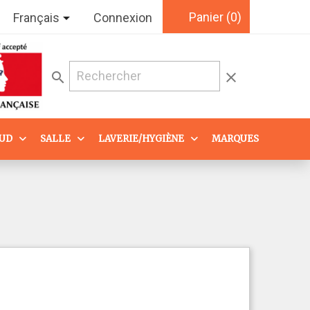
Panier
(0)

Français
Connexion
search
clear
AUD
SALLE
LAVERIE/HYGIÈNE
MARQUES