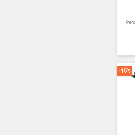
Perc
-15%