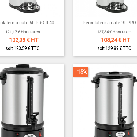


olateur à café 6L PRO II 40
Percolateur à café 9L PRO 
Aperçu rapide
Aperçu rapide
121,17 € Hors taxes
127,34 € Hors taxes
102,99
€ HT
108,24
€ HT
soit 123,59 €
TTC
soit 129,89 €
TTC
-15%