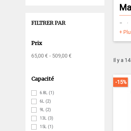
Mac
FILTRER PAR
Explo
CHR :
+ Pl
d’off
Prix
Perc
65,00 € - 509,00 €
Il y a 1
Nos
Robus
Capacité
extra
-15%
Mach
6.8L
(1)
6L
(2)
Les
m
9L
(2)
profe
13L
(3)
pour 
desig
15L
(1)