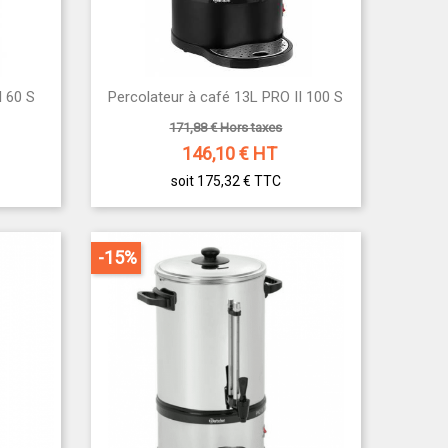

I 60 S
Percolateur à café 13L PRO II 100 S
Aperçu rapide
171,88 € Hors taxes
146,10
€ HT
soit 175,32 €
TTC
ssurez un café de qualité à chaque service, que
-15%