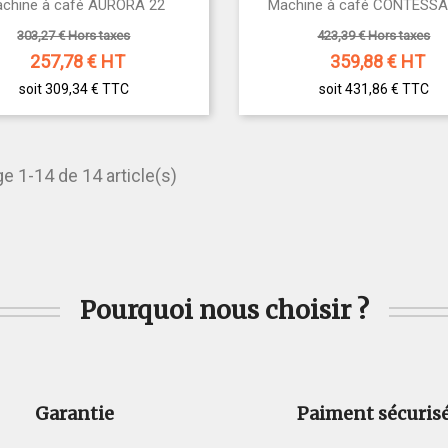


chine à café AURORA 22
Machine à café CONTESS
Aperçu rapide
Aperçu rapide
303,27 € Hors taxes
423,39 € Hors taxes
257,78
€ HT
359,88
€ HT
soit 309,34 €
TTC
soit 431,86 €
TTC
ge 1-14 de 14 article(s)
Pourquoi nous choisir ?
Garantie
Paiment sécuris