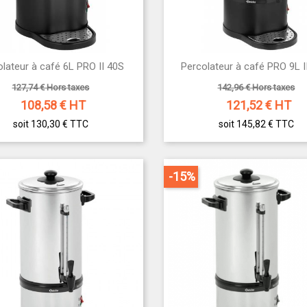
quoi choisir nos machines à café filtre CHR ?
nçues pour un usage professionnel intensif


olateur à café 6L PRO II 40S
Percolateur à café PRO 9L I
Aperçu rapide
Aperçu rapide
raction optimale des arômes et goût constant
127,74 € Hors taxes
142,96 € Hors taxes
ustesse et durabilité pour un investissement sûr
108,58
€ HT
121,52
€ HT
iles à utiliser et à entretenir
soit 130,30 €
TTC
soit 145,82 €
TTC
ez votre établissement avec nos
machines à café filtre CHR
et a
t pour un buffet, un restaurant ou un café.
-15%