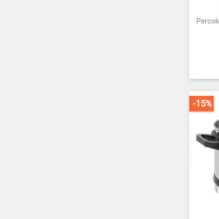
Percol
-15%