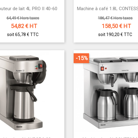


buteur de lait 4L PRO II 40-60
Machine à café 1.8L CONTES
Aperçu rapide
Aperçu rapide
64,49 € Hors taxes
186,47 € Hors taxes
54,82
€ HT
158,50
€ HT
soit 65,78 €
TTC
soit 190,20 €
TTC
-15%