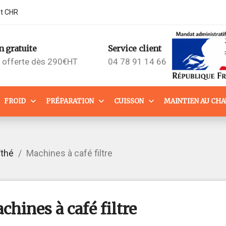
nt CHR
n gratuite
Service client
n offerte dès 290€HT
04 78 91 14 66
FROID
PRÉPARATION
CUISSON
MAINTIEN AU CH
/thé
Machines à café filtre
chines à café filtre