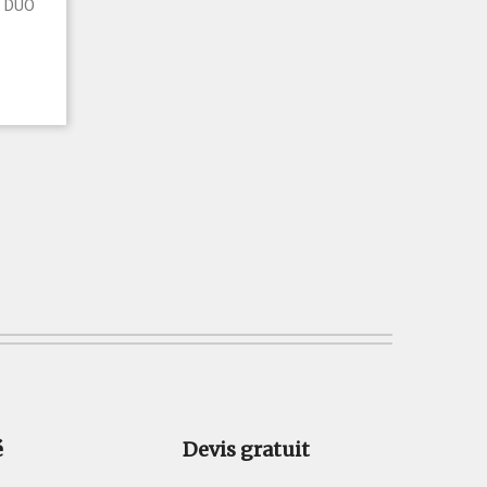
A DUO
é
Devis gratuit