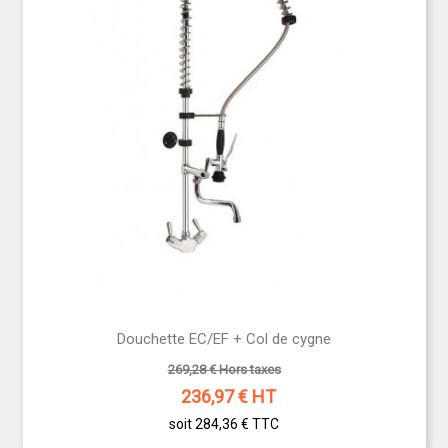
Douchette EC/EF + Col de cygne
269,28 € Hors taxes
236,97
€ HT
soit 284,36 €
TTC