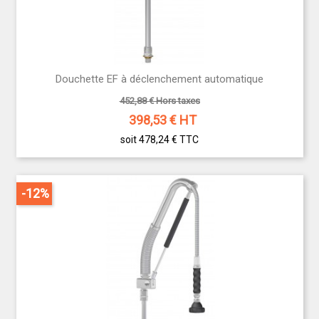
Douchette EF à déclenchement automatique
452,88 € Hors taxes
398,53
€ HT
soit 478,24 €
TTC
-12%