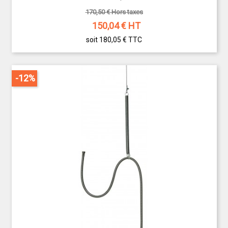
170,50 € Hors taxes
150,04
€ HT
soit 180,05 €
TTC
-12%