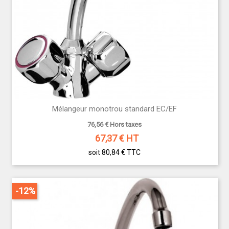
Mélangeur monotrou standard EC/EF
76,56 € Hors taxes
67,37
€ HT
soit 80,84 €
TTC
-12%