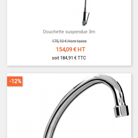
Douchette suspendue 3m
175,10 € Hors taxes
154,09
€ HT
soit 184,91 €
TTC
-12%