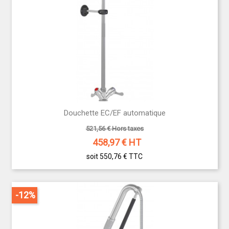
Douchette EC/EF automatique
521,56 € Hors taxes
458,97
€ HT
soit 550,76 €
TTC
-12%