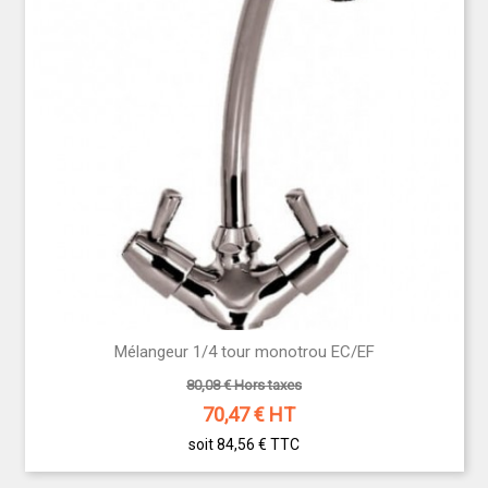
Mélangeur 1/4 tour monotrou EC/EF
80,08 € Hors taxes
70,47
€ HT
soit 84,56 €
TTC