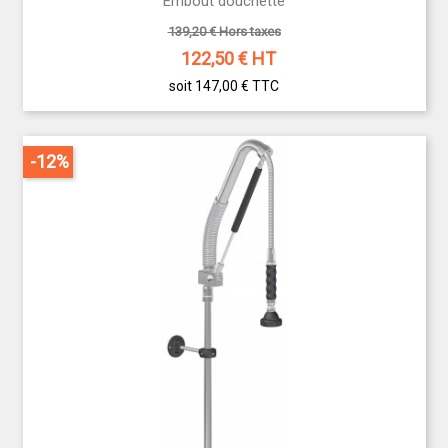
Embout douchette
139,20 € Hors taxes
122,50
€ HT
soit 147,00 €
TTC
-12%