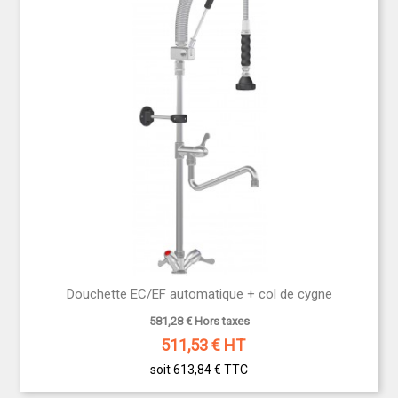
Douchette EC/EF automatique + col de cygne
581,28 € Hors taxes
511,53
€ HT
soit 613,84 €
TTC