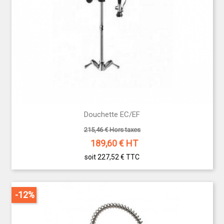
Douchette EC/EF
215,46 € Hors taxes
189,60
€ HT
soit 227,52 €
TTC
-12%