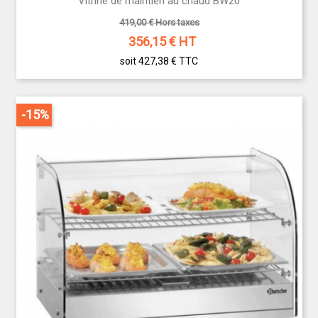
Vitrine de maintien au chaud BW20
419,00 € Hors taxes
356,15
€ HT
soit 427,38 €
TTC
-15%