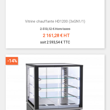
Vitrine chauffante HD1200 (3xGN1/1)
2 513,12 € Hors taxes
2 161,28
€ HT
soit 2 593,54 €
TTC
-14%