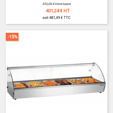
472,05 € Hors taxes
401,24
€ HT
soit 481,49 €
TTC
-15%