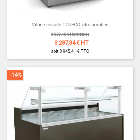
Vitrine chaude CORECO vitre bombée
3 653,16 € Hors taxes
3 287,84
€ HT
soit 3 945,41 €
TTC
-14%