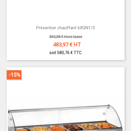
Présentoir chauffant 6XGN1/3
569,38 € Hors taxes
483,97
€ HT
soit 580,76 €
TTC
-15%