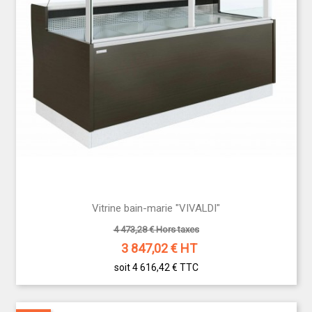
Vitrine bain-marie "VIVALDI"
4 473,28 € Hors taxes
3 847,02
€ HT
soit 4 616,42 €
TTC