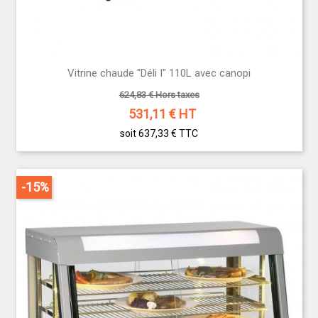
Vitrine chaude "Déli I" 110L avec canopi
624,83 € Hors taxes
531,11
€ HT
soit 637,33 €
TTC
-15%