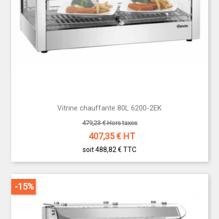
Vitrine chauffante 80L 6200-2EK
479,23 € Hors taxes
407,35
€ HT
soit 488,82 €
TTC
-15%