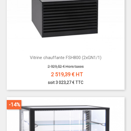
Vitrine chauffante FSH800 (2xGN1/1)
2 929,52 € Hors taxes
2 519,39
€ HT
soit 3 023,27 €
TTC
-14%