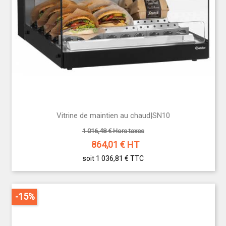
Vitrine de maintien au chaud|SN10
1 016,48 € Hors taxes
864,01
€ HT
soit 1 036,81 €
TTC
-15%