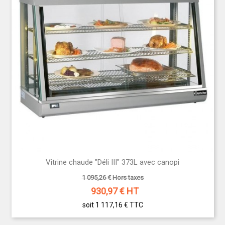
Vitrine chaude "Déli III" 373L avec canopi
1 095,26 € Hors taxes
930,97
€ HT
soit 1 117,16 €
TTC