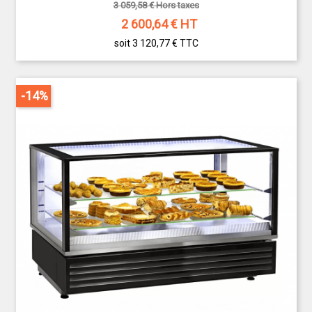
3 059,58 € Hors taxes
2 600,64
€ HT
soit 3 120,77 €
TTC
-14%