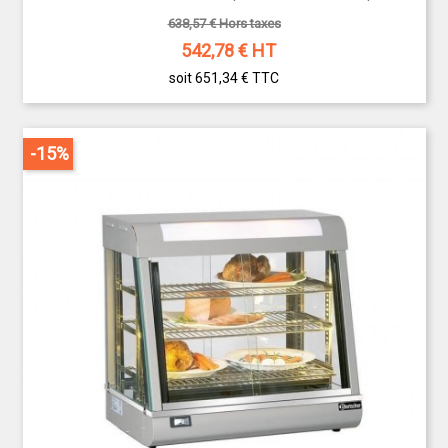
638,57 € Hors taxes
542,78
€ HT
soit 651,34 €
TTC
-15%