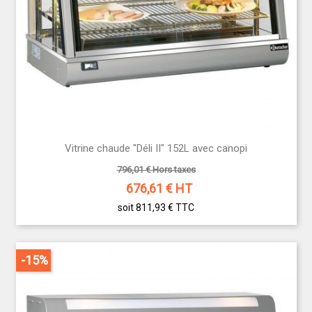
Vitrine chaude "Déli II" 152L avec canopi
796,01 € Hors taxes
676,61
€ HT
soit 811,93 €
TTC
-15%