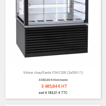
Vitrine chauffante FSH1200 (3xGN1/1)
4 053,30 € Hors taxes
3 485,84
€ HT
soit 4 183,01 €
TTC