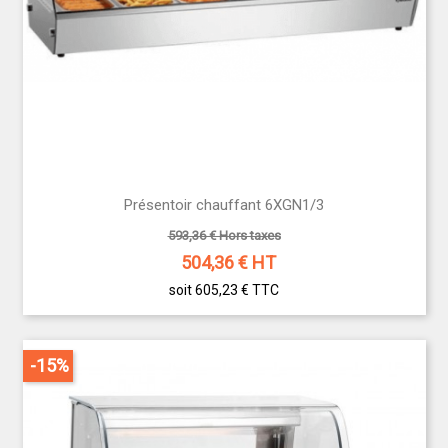
Présentoir chauffant 6XGN1/3
593,36 € Hors taxes
504,36
€ HT
soit 605,23 €
TTC
-15%