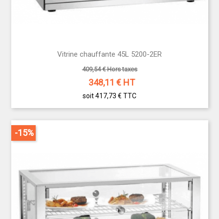
Vitrine chauffante 45L 5200-2ER
409,54 € Hors taxes
348,11
€ HT
soit 417,73 €
TTC
-15%