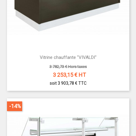
Vitrine chauffante "VIVALDI"
3 782,73 € Hors taxes
3 253,15
€ HT
soit 3 903,78 €
TTC
-14%