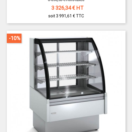
3 326,34
€ HT
soit 3 991,61 €
TTC
-10%