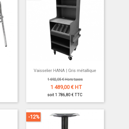

Vaisselier HANA | Gris métallique
Aperçu rapide
1 692,05 € Hors taxes
1 489,00
€ HT
soit 1 786,80 €
TTC
-12%