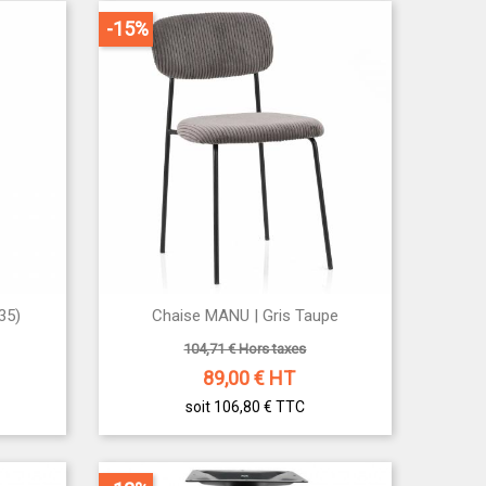
-15%

35)
Chaise MANU | Gris Taupe
Aperçu rapide
104,71 € Hors taxes
89,00
€ HT
soit 106,80 €
TTC