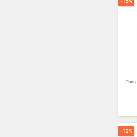
-15%
Chais
-12%