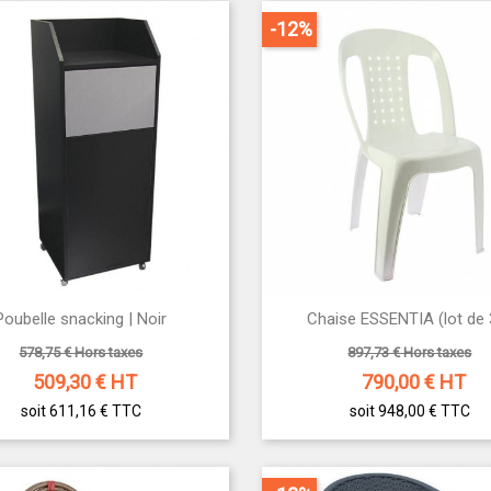
-12%


Poubelle snacking | Noir
Chaise ESSENTIA (lot de 
Aperçu rapide
Aperçu rapide
578,75 € Hors taxes
897,73 € Hors taxes
509,30
€ HT
790,00
€ HT
soit 611,16 €
TTC
soit 948,00 €
TTC