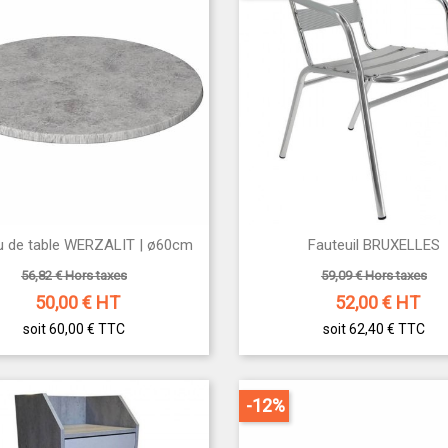


u de table WERZALIT | ø60cm
Fauteuil BRUXELLES
Aperçu rapide
Aperçu rapide
56,82 € Hors taxes
59,09 € Hors taxes
50,00
€ HT
52,00
€ HT
soit 60,00 €
TTC
soit 62,40 €
TTC
-12%