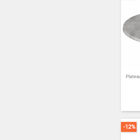
Platea
-12%