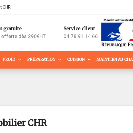
nt CHR
n gratuite
Service client
n offerte dès 290€HT
04 78 91 14 66
FROID
PRÉPARATION
CUISSON
MAINTIEN AU CH
bilier CHR