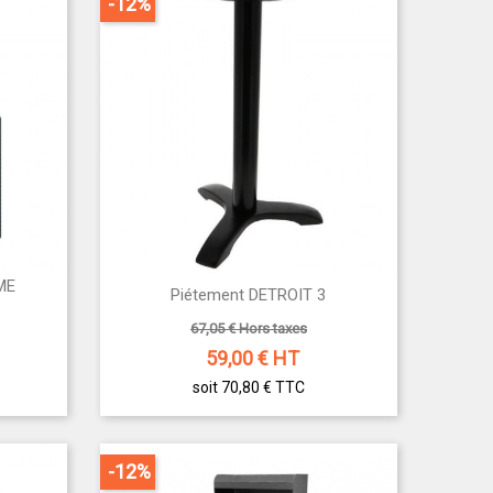
-12%
ME

Piétement DETROIT 3
Aperçu rapide
67,05 € Hors taxes
59,00
€ HT
soit 70,80 €
TTC
-12%