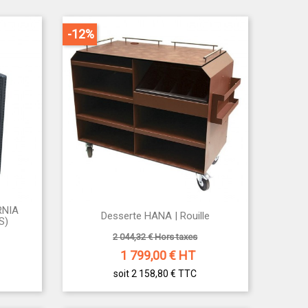
-12%
RNIA

Desserte HANA | Rouille
Aperçu rapide
S)
2 044,32 € Hors taxes
1 799,00
€ HT
soit 2 158,80 €
TTC