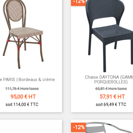
-12%
Chaise DAYTONA (GAM


e PARIS | Bordeaux & crème
Aperçu rapide
Aperçu rapide
PORQUEROLLES)
111,76 € Hors taxes
65,81 € Hors taxes
95,00
€ HT
57,91
€ HT
soit 114,00 €
TTC
soit 69,49 €
TTC
-12%