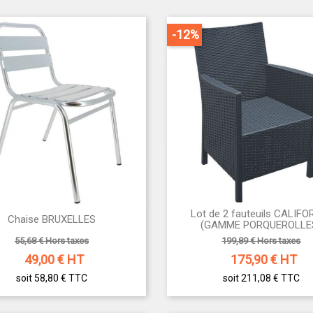
-12%
Lot de 2 fauteuils CALIFO


Chaise BRUXELLES
Aperçu rapide
Aperçu rapide
(GAMME PORQUEROLLE
55,68 € Hors taxes
199,89 € Hors taxes
49,00
€ HT
175,90
€ HT
soit 58,80 €
TTC
soit 211,08 €
TTC