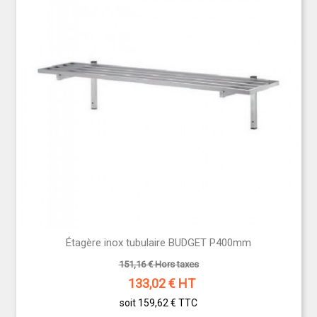
Étagère inox tubulaire BUDGET P400mm
151,16 € Hors taxes
133,02
€ HT
soit 159,62 €
TTC