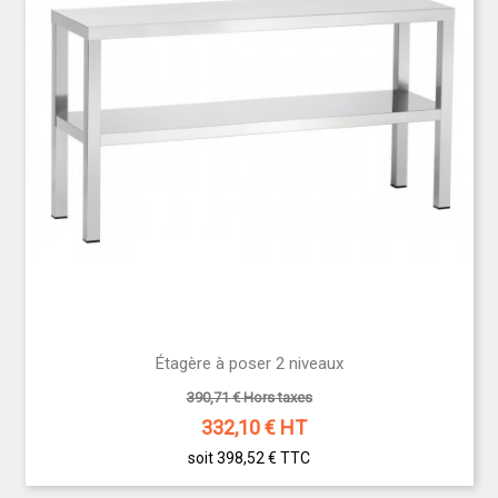
Étagère à poser 2 niveaux
390,71 € Hors taxes
332,10
€ HT
soit 398,52 €
TTC