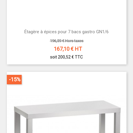
Étagère à épices pour 7 bacs gastro GN1/6
196,59 € Hors taxes
167,10
€ HT
soit 200,52 €
TTC
-15%