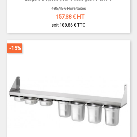
185,15 € Hors taxes
157,38
€ HT
soit 188,86 €
TTC
-15%