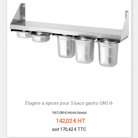
Étagère à épices pour 5 bacs gastro GN1/6
167,08 € Hors taxes
142,02
€ HT
soit 170,42 €
TTC