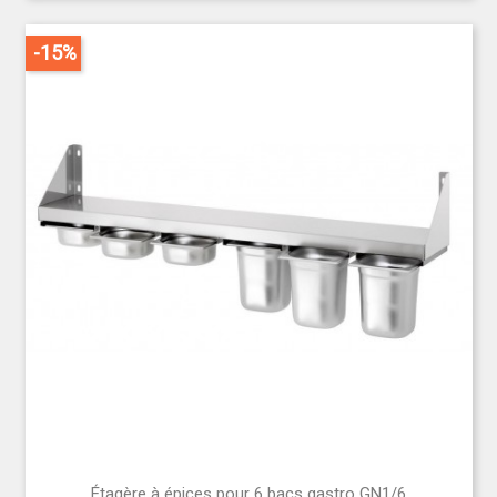
-15%
Étagère à épices pour 6 bacs gastro GN1/6