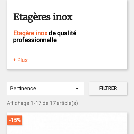
Etagères inox
Etagère inox
de qualité
professionnelle
CHR Market vous propose de découvrir ses
+ Plus
différents modèles d'étagères pour vos
cuisines
professionnelles
. Pour s'intégrer dans vos
cuisines, ces
étagères en Inox
,vous permettront
d'optimiser l'espace de vos rangements.

Pertinence
FILTRER
Proposées en différentes dimensions, ces
étagères s'adapteront très bien dans vos cuisines
Affichage 1-17 de 17 article(s)
et chambres froides. Différentes catégories vous
sont proposées: étagères inox simples ou à
-15%
étages ,
étagères à épices
ou bien encore
étagères
à poser
. Vous pourrez choisir la longueur la largeur