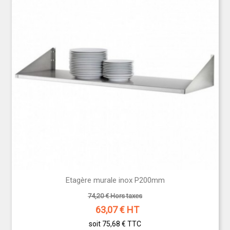
et la profondeur de votre étagère suivant les
modèles proposés.
OPTIMISEZ L'ESPACE DANS VOTRE
CUISINE
PROFESSIONNELLE
Une cuisine bien pensée est une cuisine où tout est
à portée de main. Vous pourrez exploiter les
recoins grâce à ces
étagères inox
dont l'esthétique
vous assurera un effet décoratif. Pour une
cuisine
professionnelle
ultra fonctionnelle ,vous n'aurez
plus de places perdues ,tous les recoins à
exploiter seront aménagés avec ces étagères inox
pour un rangement astucieux dans votre cuisine
professionnelle.
Etagère murale inox P200mm
74,20 € Hors taxes
63,07
€ HT
soit 75,68 €
TTC