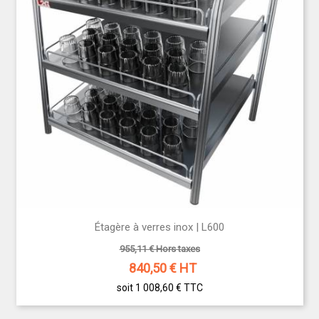
Étagère à verres inox | L600
955,11 € Hors taxes
840,50
€ HT
soit 1 008,60 €
TTC