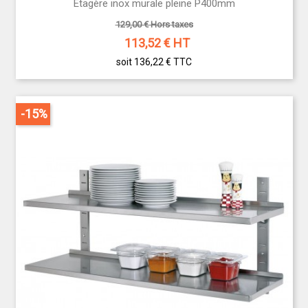
Étagère inox murale pleine P400mm
129,00 € Hors taxes
113,52
€ HT
soit 136,22 €
TTC
-15%