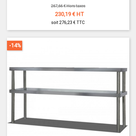
267,66 € Hors taxes
230,19
€ HT
soit 276,23 €
TTC
-14%