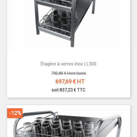
Étagère à verres inox | L300
792,83 € Hors taxes
697,69
€ HT
soit 837,23 €
TTC
-12%