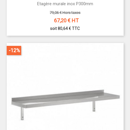
Etagère murale inox P300mm
79,06 € Hors taxes
67,20
€ HT
soit 80,64 €
TTC
-12%