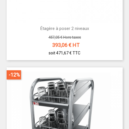
Étagère à poser 2 niveaux
457,05 € Hors taxes
393,06
€ HT
soit 471,67 €
TTC
-12%