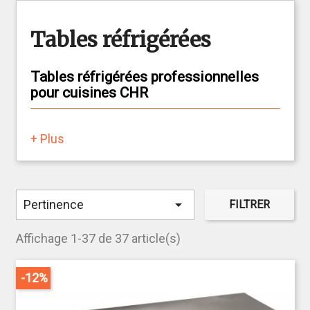
Tables réfrigérées
Tables réfrigérées professionnelles
pour cuisines CHR
Essentielles dans les cuisines professionnelles,
+ Plus
les
tables réfrigérées
permettent de combiner une
zone de préparation
efficace avec un
espace de
stockage réfrigéré
conforme aux normes d’hygiène
HACCP. Que vous soyez restaurateur, hôtelier ou

Pertinence
FILTRER
traiteur, cet équipement est un atout pour optimiser
votre organisation en cuisine.
Affichage 1-37 de 37 article(s)
Disponibles en
froid positif ou négatif
, les tables
réfrigérées s’adaptent à tous les besoins du
-12%
secteur CHR : pâtisserie, restauration rapide,
collectivité ou gastronomie. Proposées avec
2, 3