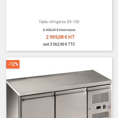
Table réfrigérée S9-100
3 493,04 € Hors taxes
2 969,08
€ HT
soit 3 562,90 €
TTC
-12%