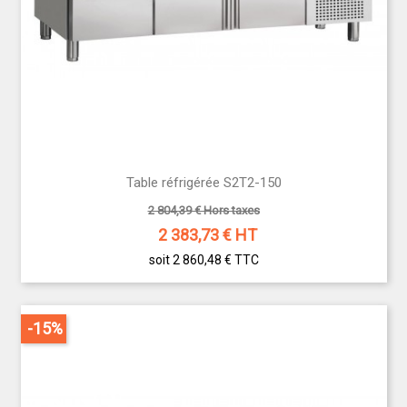
Table réfrigérée S2T2-150
2 804,39 € Hors taxes
2 383,73
€ HT
soit 2 860,48 €
TTC
-15%