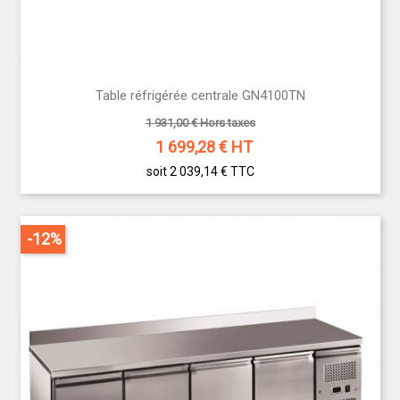
Table réfrigérée centrale GN4100TN
1 931,00 € Hors taxes
1 699,28
€ HT
soit 2 039,14 €
TTC
-12%