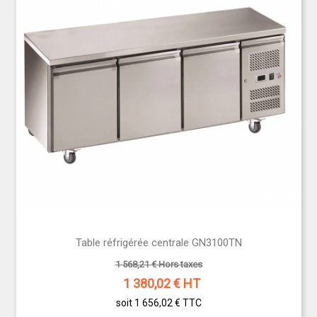
Table réfrigérée centrale GN3100TN
1 568,21 € Hors taxes
1 380,02
€ HT
soit 1 656,02 €
TTC