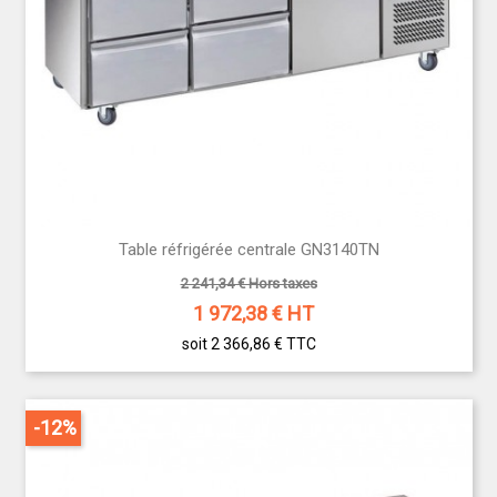
Table réfrigérée centrale GN3140TN
2 241,34 € Hors taxes
1 972,38
€ HT
soit 2 366,86 €
TTC
-12%