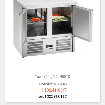
Table réfrigérée 900TS
1 296,95 € Hors taxes
1 102,41
€ HT
soit 1 322,89 €
TTC