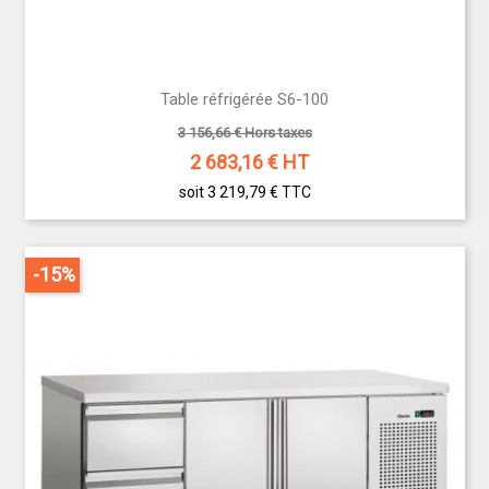
Table réfrigérée S6-100
3 156,66 € Hors taxes
2 683,16
€ HT
soit 3 219,79 €
TTC
-15%