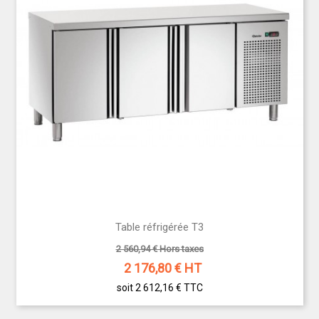
Table réfrigérée T3
2 560,94 € Hors taxes
2 176,80
€ HT
soit 2 612,16 €
TTC