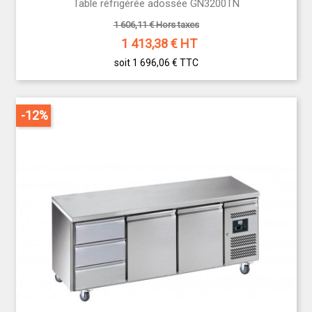
Table réfrigérée adossée GN3200TN
1 606,11 € Hors taxes
1 413,38
€ HT
soit 1 696,06 €
TTC
-12%