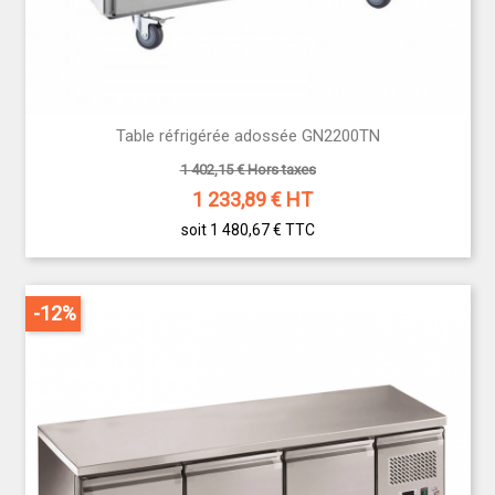
Table réfrigérée adossée GN2200TN
1 402,15 € Hors taxes
1 233,89
€ HT
soit 1 480,67 €
TTC
-12%