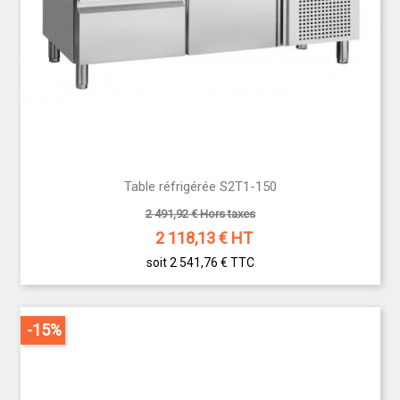
Table réfrigérée S2T1-150
2 491,92 € Hors taxes
2 118,13
€ HT
soit 2 541,76 €
TTC
-15%