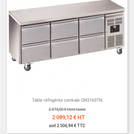
Table réfrigérée centrale GN3160TN
2 374,00 € Hors taxes
2 089,12
€ HT
soit 2 506,94 €
TTC