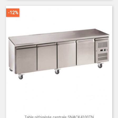
-12%
Table réfrigérée centrale SNACK4100TN