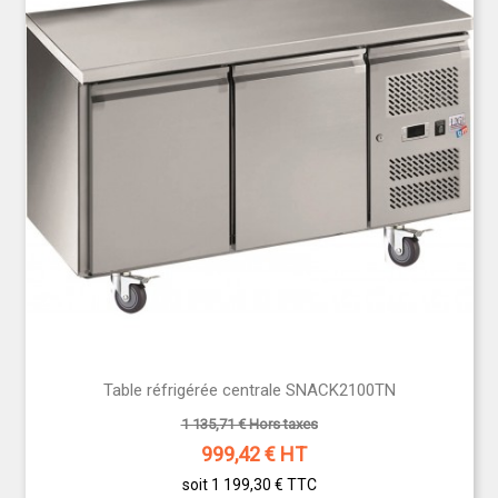
ou 4 portes
, elles sont conçues en inox pour une
durabilité maximale
et une
facilité d’entretien
.
Choisissez une
table réfrigérée professionnelle
performante, économe en énergie et parfaitement
adaptée à votre espace de travail.
Découvrez notre
sélection
pour équiper votre cuisine
professionnelle avec fiabilité et efficacité.
Table réfrigérée centrale SNACK2100TN
1 135,71 € Hors taxes
999,42
€ HT
soit 1 199,30 €
TTC