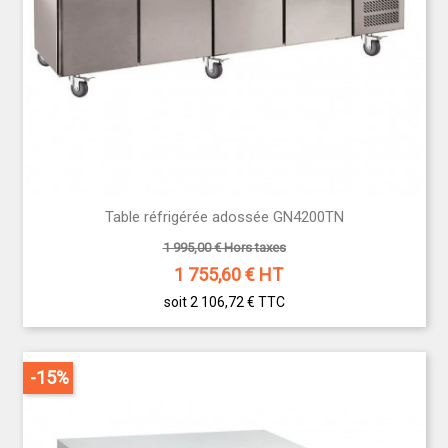
Table réfrigérée adossée GN4200TN
1 995,00 € Hors taxes
1 755,60
€ HT
soit 2 106,72 €
TTC
-15%