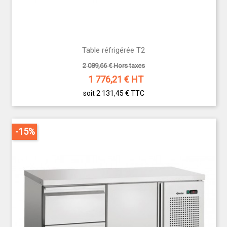
Table réfrigérée T2
2 089,66 € Hors taxes
1 776,21
€ HT
soit 2 131,45 €
TTC
-15%