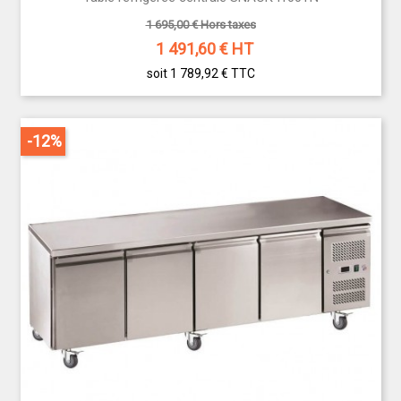
1 695,00 € Hors taxes
1 491,60
€ HT
soit 1 789,92 €
TTC
-12%