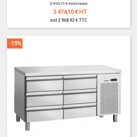
2 910,71 € Hors taxes
2 474,10
€ HT
soit 2 968,92 €
TTC
-15%