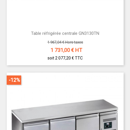
Table réfrigérée centrale GN3130TN
1 967,04 € Hors taxes
1 731,00
€ HT
soit 2 077,20 €
TTC
-12%