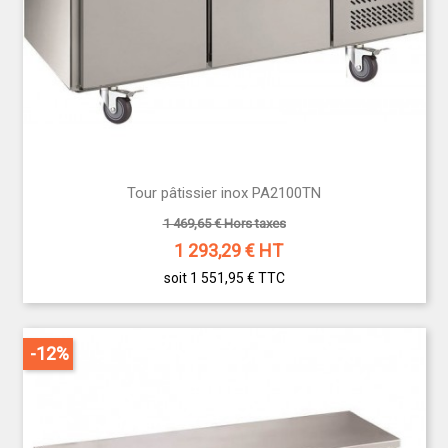
Tour pâtissier inox PA2100TN
1 469,65 € Hors taxes
1 293,29
€ HT
soit 1 551,95 €
TTC
-12%