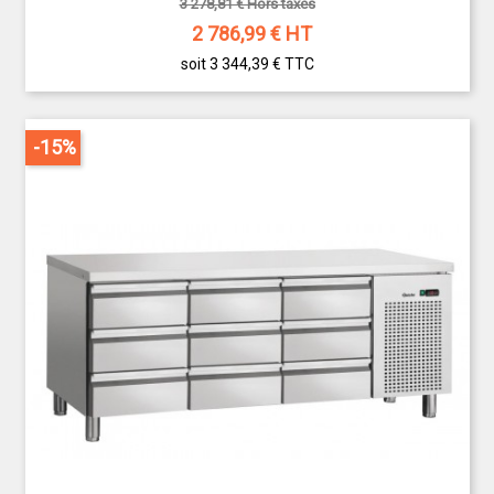
3 278,81 € Hors taxes
2 786,99
€ HT
soit 3 344,39 €
TTC
-15%