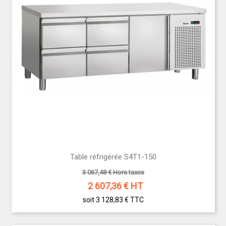
Table réfrigérée S4T1-150
3 067,48 € Hors taxes
2 607,36
€ HT
soit 3 128,83 €
TTC