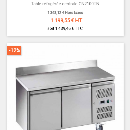
Table réfrigérée centrale GN2100TN
1 363,12 € Hors taxes
1 199,55
€ HT
soit 1 439,46 €
TTC
-12%