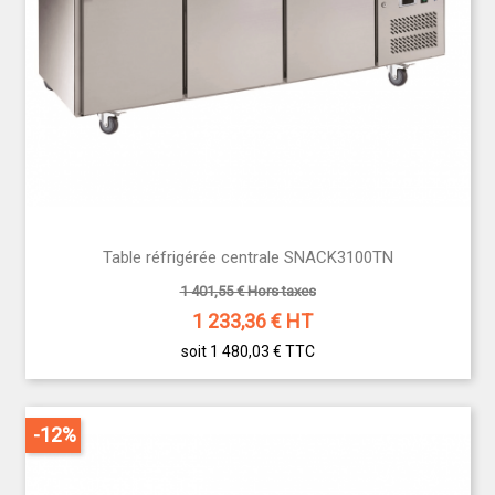
Table réfrigérée centrale SNACK3100TN
1 401,55 € Hors taxes
1 233,36
€ HT
soit 1 480,03 €
TTC
-12%