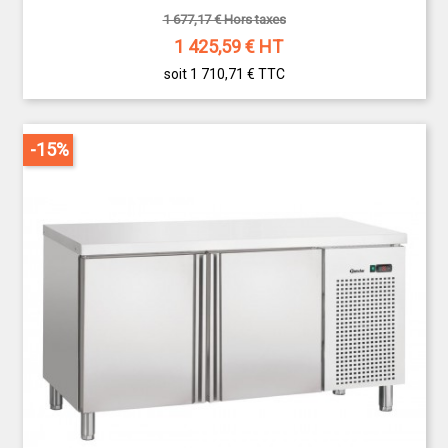
1 677,17 € Hors taxes
1 425,59
€ HT
soit 1 710,71 €
TTC
-15%