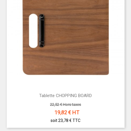
Tablette CHOPPING BOARD
22,52 € Hors taxes
19,82
€ HT
soit 23,78 €
TTC