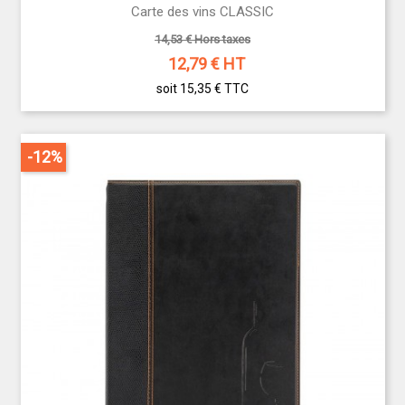
Carte des vins CLASSIC
14,53 € Hors taxes
12,79
€ HT
soit 15,35 €
TTC
-12%