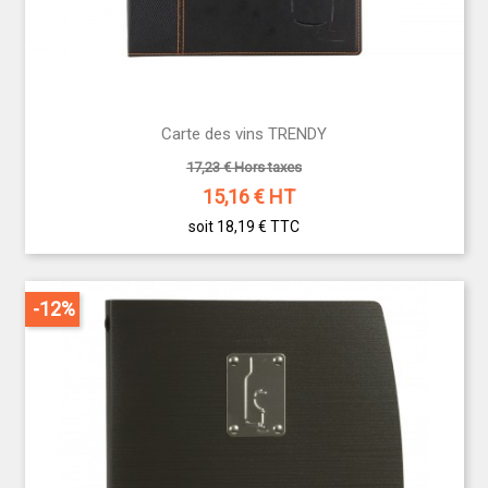
Carte des vins TRENDY
17,23 € Hors taxes
15,16
€ HT
soit 18,19 €
TTC
-12%