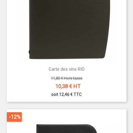
Carte des vins RIO
11,80 € Hors taxes
10,38
€ HT
soit 12,46 €
TTC
-12%