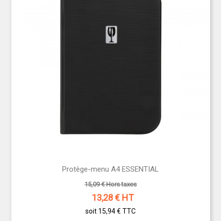
Protège-menu A4 ESSENTIAL
15,09 € Hors taxes
13,28
€ HT
soit 15,94 €
TTC