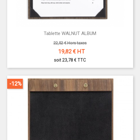
Tablette WALNUT ALBUM
22,52 € Hors taxes
19,82
€ HT
soit 23,78 €
TTC
-12%