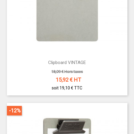
Clipboard VINTAGE
18,09 € Hors taxes
15,92
€ HT
soit 19,10 €
TTC
-12%