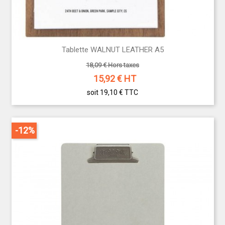
Tablette WALNUT LEATHER A5
18,09 € Hors taxes
15,92
€ HT
soit 19,10 €
TTC
-12%