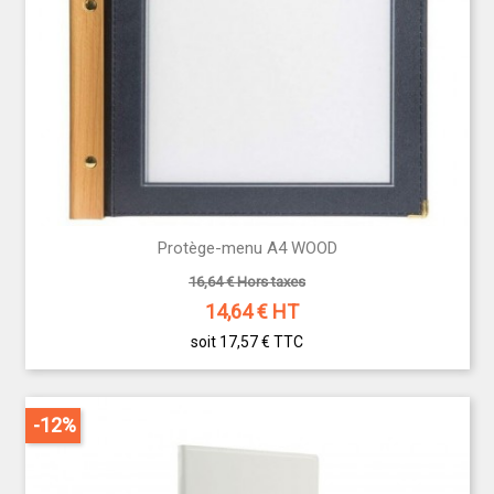
Protège-menu A4 WOOD
16,64 € Hors taxes
14,64
€ HT
soit 17,57 €
TTC
-12%