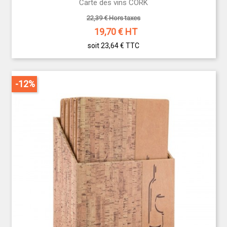
Carte des vins CORK
22,39 € Hors taxes
19,70
€ HT
soit 23,64 €
TTC
-12%