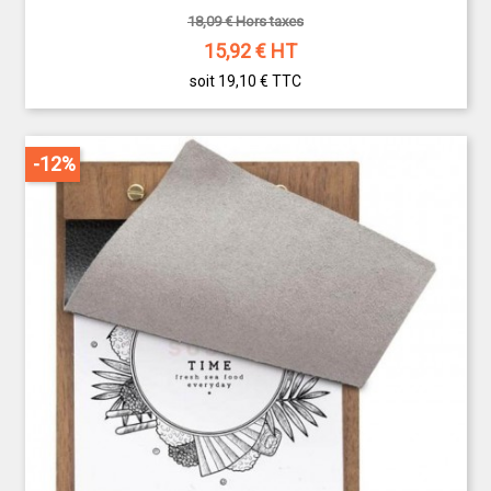
18,09 € Hors taxes
15,92
€ HT
soit 19,10 €
TTC
-12%