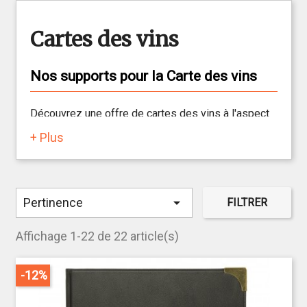
Cartes des vins
Nos supports pour la Carte des vins
Découvrez une offre de cartes des vins à l'aspect
simple et élégant. Selon vos goûts, différents
+ Plus
modèles sont disponibles : en PVC, à l'aspect
simili-cuir, en velours ou bien en liège.
Les cartes des vins sont variées
, vous pouvez
ainsi opter pour des cartes des vins noires

Pertinence
FILTRER
classiques, indémodables, ou bien pour un modèle
un peu plus original, en liège. Les différents motifs
Affichage 1-22 de 22 article(s)
en couverture qui sont proposés, rappellent
subtilement le vin et permettent de différencier ces
-12%
cartes des menus classiques de façon discrète et
épurée. Par ailleurs, les différents motifs, coloris et