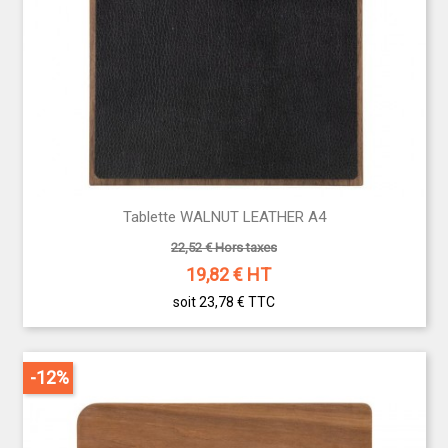
Tablette WALNUT LEATHER A4
22,52 € Hors taxes
19,82
€ HT
soit 23,78 €
TTC
-12%