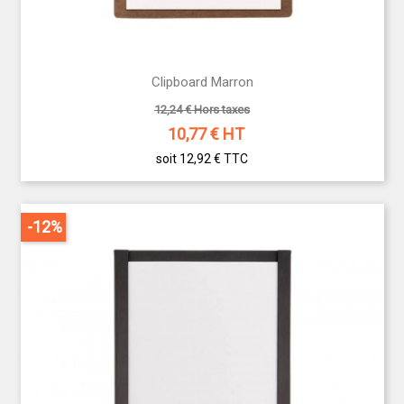
Clipboard Marron
12,24 € Hors taxes
10,77
€ HT
soit 12,92 €
TTC
-12%