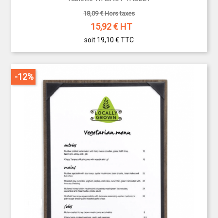
18,09 € Hors taxes
15,92
€ HT
soit 19,10 €
TTC
-12%