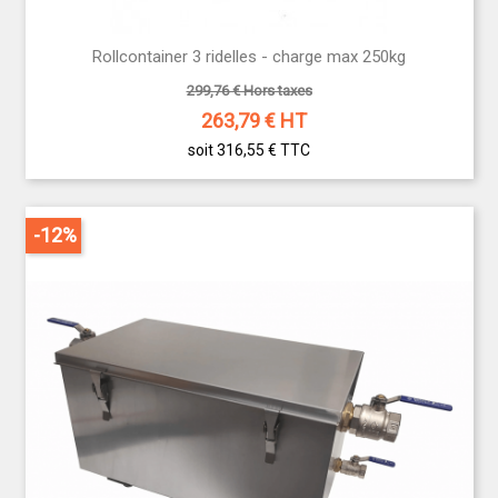
optimisé et conforme aux normes HACCP. Solide et
modulable, il s’adapte à tous les espaces, des
Rollcontainer 3 ridelles - charge max 250kg
chambres froides aux réserves sèches. Complétez
299,76 € Hors taxes
votre équipement avec un
dérouleur de film étirable
263,79
€ HT
professionnel, pour une conservation efficace et
rapide de vos produits alimentaires.
soit 316,55 €
TTC
Pourquoi choisir notre matériel de
stockage et de manutention CHR ?
-12%
✅ Qualité professionnelle
✅ Matériaux durables (inox, acier,
polypropylène…)
✅ Conformes aux normes d’hygiène et de
sécurité
✅ Ergonomie pensée pour un usage
intensif