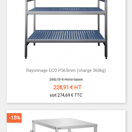
Rayonnage ECO P565mm (charge 360kg)
260,13 € Hors taxes
228,91
€ HT
soit 274,69 €
TTC
-15%