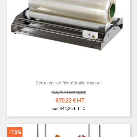
Dérouleur de film étirable manuel
420,70 € Hors taxes
370,22
€ HT
soit 444,26 €
TTC
-15%