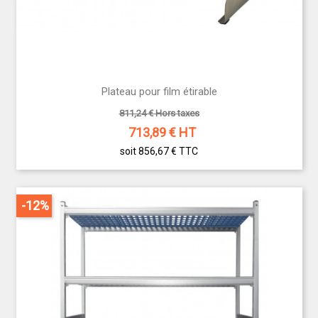
Plateau pour film étirable
811,24 € Hors taxes
713,89
€ HT
soit 856,67 €
TTC
-12%