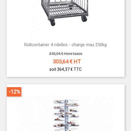
Rollcontainer 4 ridelles - charge max 250kg
345,04 € Hors taxes
303,64
€ HT
soit 364,37 €
TTC
-12%