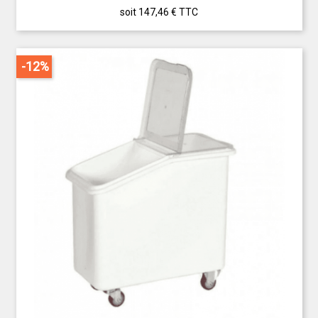
soit 147,46 €
TTC
-12%