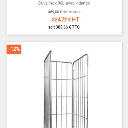
Cuve inox 80L avec vidange
369,00 € Hors taxes
324,72
€ HT
soit 389,66 €
TTC
-12%