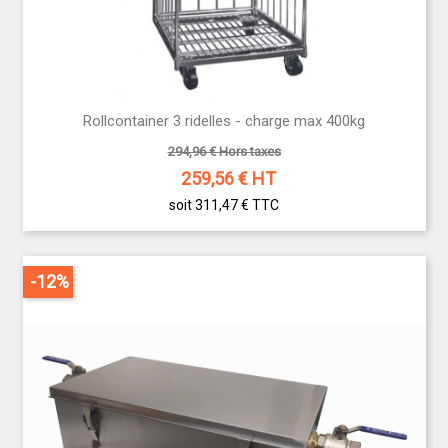
Rollcontainer 3 ridelles - charge max 400kg
294,96 € Hors taxes
259,56
€ HT
soit 311,47 €
TTC
-12%