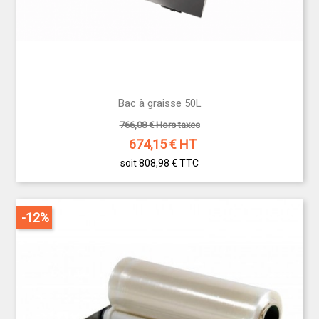
Bac à graisse 50L
766,08 € Hors taxes
674,15
€ HT
soit 808,98 €
TTC
-12%