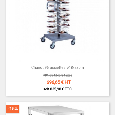
Chariot 96 assiettes ø18/23cm
791,65 € Hors taxes
696,65
€ HT
soit 835,98 €
TTC
-15%