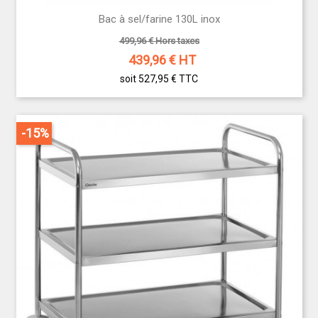
Bac à sel/farine 130L inox
499,96 € Hors taxes
439,96
€ HT
soit 527,95 €
TTC
-15%