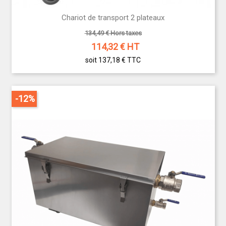
Chariot de transport 2 plateaux
134,49 € Hors taxes
114,32
€ HT
soit 137,18 €
TTC
-12%