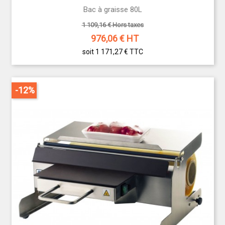
Bac à graisse 80L
1 109,16 € Hors taxes
976,06
€ HT
soit 1 171,27 €
TTC
-12%