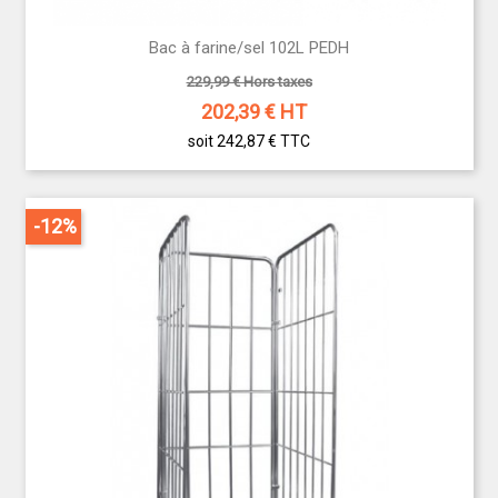
Bac à farine/sel 102L PEDH
229,99 € Hors taxes
202,39
€ HT
soit 242,87 €
TTC
-12%