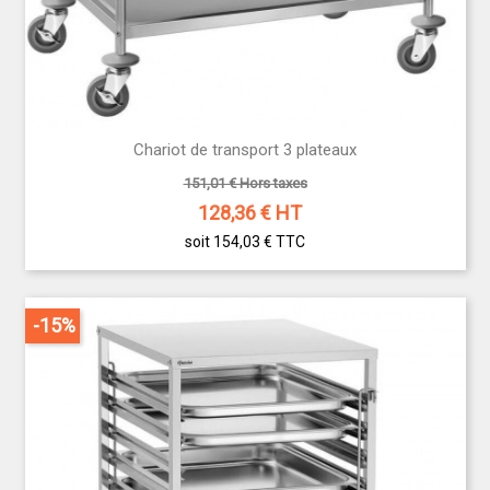
Chariot de transport 3 plateaux
151,01 € Hors taxes
128,36
€ HT
soit 154,03 €
TTC
-15%