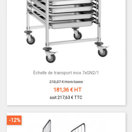
Échelle de transport inox 7xGN2/1
213,37 € Hors taxes
181,36
€ HT
soit 217,63 €
TTC
-12%