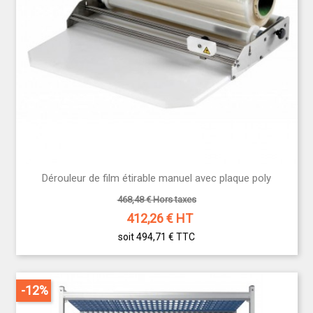
Dérouleur de film étirable manuel avec plaque poly
468,48 € Hors taxes
412,26
€ HT
soit 494,71 €
TTC
-12%