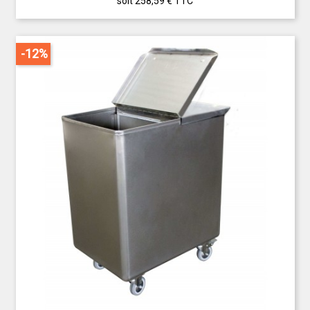
soit 258,59 €
TTC
-12%