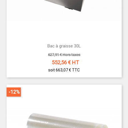
Investir dans du matériel de manutention et de
stockage performant, c’est assurer un
fonctionnement fluide, sécurisé et hygiénique de
votre établissement. Que vous soyez restaurateur,
hôtelier ou traiteur, faites confiance à notre
expertise pour équiper vos espaces de manière
durable et professionnelle.
Bac à graisse 30L
Découvrez notre catalogue complet et demandez
votre devis personnalisé dès aujourd’hui.
627,91 € Hors taxes
552,56
€ HT
soit 663,07 €
TTC
-12%