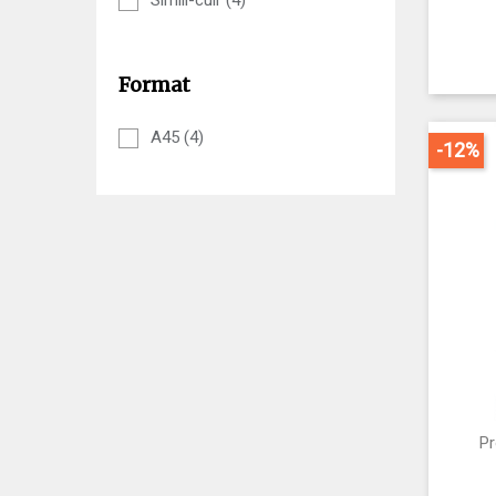
Format
A45
(4)
-12%
P