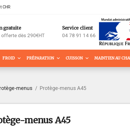
nt CHR
n gratuite
Service client
n offerte dès 290€HT
04 78 91 14 66
FROID
PRÉPARATION
CUISSON
MAINTIEN AU CH
rotège-menus
Protège-menus A45
otège-menus A45