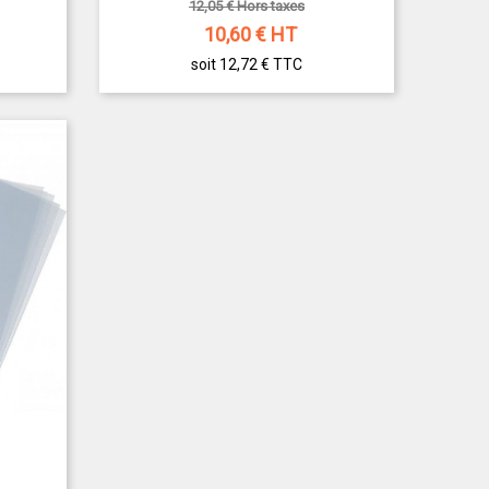
12,05 € Hors taxes
10,60
€ HT
soit 12,72 €
TTC