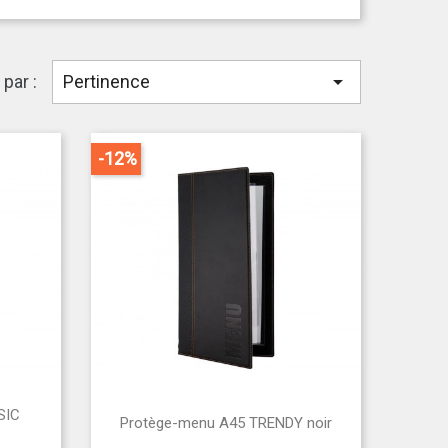

 par :
Pertinence
-12%
SIC

Protège-menu A45 TRENDY noir
Aperçu rapide