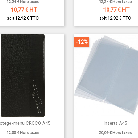
12,24 € Hors taxes
12,24 € Hors taxes
10,77
€ HT
10,77
€ HT
soit 12,92 €
TTC
soit 12,92 €
TTC
-12%


rotège-menu CROCO A45
Inserts A45
Aperçu rapide
Aperçu rapide
12,55 € Hors taxes
20,09 € Hors taxes