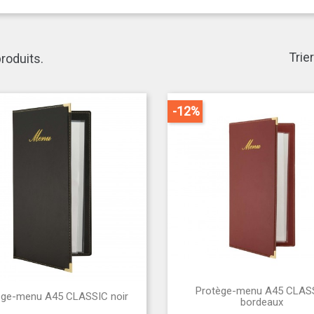
Trier
 produits.
-12%
Protège-menu A45 CLAS


ège-menu A45 CLASSIC noir
Aperçu rapide
Aperçu rapide
bordeaux