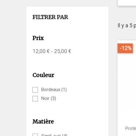
FILTRER PAR
Il y a 5
Prix
-12%
12,00 € - 25,00 €
Couleur
Bordeaux
(1)
Noir
(3)
Matière
Prot
Simili-cuir
(4)