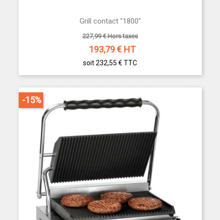
Grill contact "1800"
227,99 € Hors taxes
193,79
€ HT
soit 232,55 €
TTC
-15%