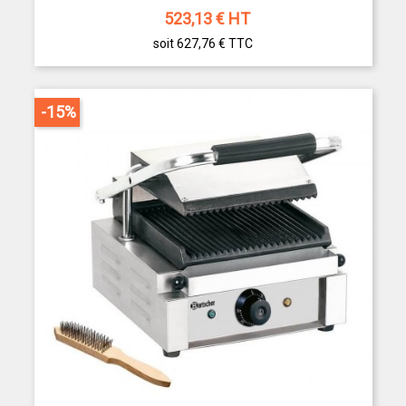
523,13
€ HT
soit 627,76 €
TTC
-15%