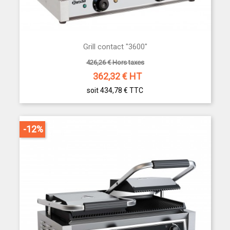
Grill contact "3600"
426,26 € Hors taxes
362,32
€ HT
soit 434,78 €
TTC
-12%