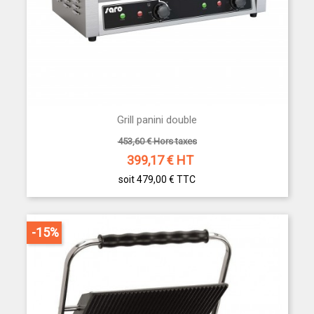
Grill panini double
453,60 € Hors taxes
399,17
€ HT
soit 479,00 €
TTC
-15%