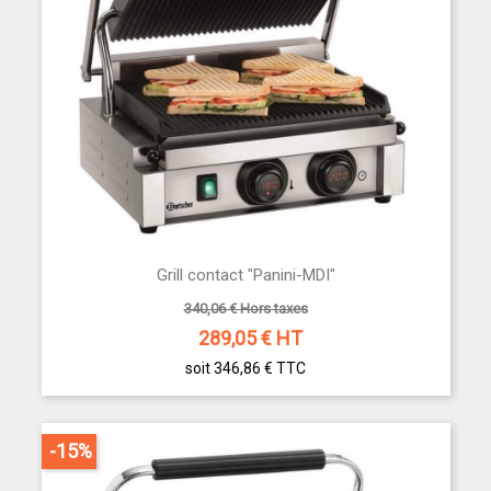
Grill contact "Panini-MDI"
340,06 € Hors taxes
289,05
€ HT
soit 346,86 €
TTC
-15%