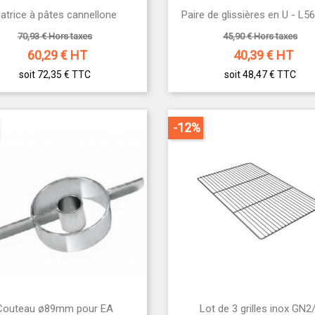


atrice à pâtes cannellone
Paire de glissières en U - 
Aperçu rapide
Aperçu rapide
70,93 € Hors taxes
45,90 € Hors taxes
60,29
€ HT
40,39
€ HT
soit 72,35 €
TTC
soit 48,47 €
TTC
-12%


Couteau ø89mm pour EA
Lot de 3 grilles inox GN2
Aperçu rapide
Aperçu rapide