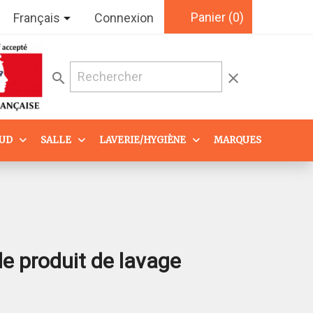
Panier
(0)

Français
Connexion
search
clear
AUD
SALLE
LAVERIE/HYGIÈNE
MARQUES
e produit de lavage