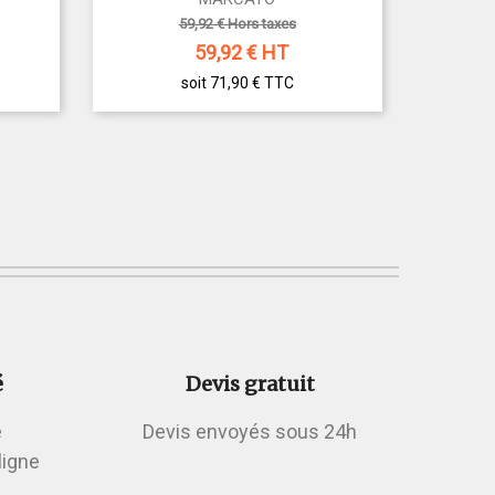
59,92 € Hors taxes
59,92
€ HT
soit 71,90 €
TTC
é
Devis gratuit
é
Devis envoyés sous 24h
ligne