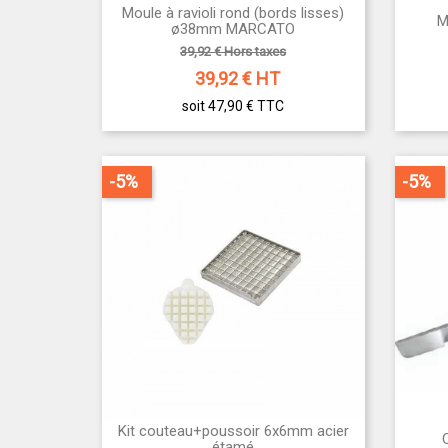
Moule à ravioli rond (bords lisses)

M
Aperçu rapide
ø38mm MARCATO
39,92 € Hors taxes
39,92
€ HT
soit 47,90 €
TTC
-5%
-5%
Kit couteau+poussoir 6x6mm acier

Aperçu rapide
étamé