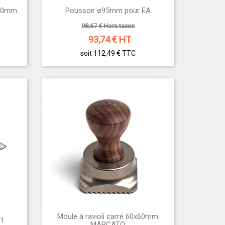

L560mm
Poussoir ø95mm pour EA
Aperçu rapide
98,67 € Hors taxes
93,74
€ HT
soit 112,49 €
TTC
Moule à ravioli carré 60x60mm

/1
Aperçu rapide
MARCATO