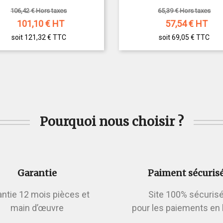
106,42 € Hors taxes
65,39 € Hors taxes
101,10
€ HT
57,54
€ HT
soit 121,32 €
TTC
soit 69,05 €
TTC
Pourquoi nous choisir ?
Garantie
Paiment sécuris
antie 12 mois pièces et
Site 100% sécuris
main d’œuvre
pour les paiements en 