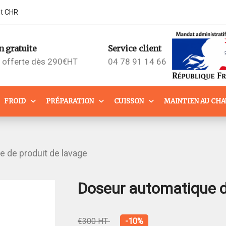
nt CHR
n gratuite
Service client
n offerte dès 290€HT
04 78 91 14 66
FROID
PRÉPARATION
CUISSON
MAINTIEN AU CH
 de produit de lavage
Doseur automatique d
€300 HT
-10%