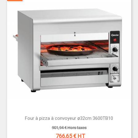
Four à pizza à convoyeur ø32cm 3600TB10
901,94 € Hors taxes
766,65
€ HT