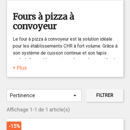
Fours à pizza à
convoyeur
Le four à pizza à convoyeur est la solution idéale
pour les établissements CHR à fort volume. Grâce à
son système de cuisson continue et son tapis
roulant, il garantit une cuisson homogène, rapide et
sans surveillance, tout en assurant une productivité
+ Plus
optimale.
Parfait pour les pizzerias, snacks, food trucks ou
chaînes de restauration rapide, ce type de four

Pertinence
FILTRER
permet de standardiser la qualité et de réduire le
temps de service. Il s’intègre facilement dans une
Affichage 1-1 de 1 article(s)
cuisine professionnelle.
Investir dans un four à convoyeur, c’est choisir
-15%
l'efficacité, la régularité et le gain de temps.