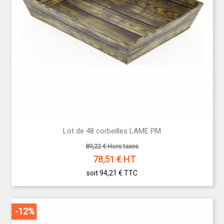
Lot de 48 corbeilles LAME PM
89,22 € Hors taxes
78,51
€ HT
soit 94,21 €
TTC
-12%