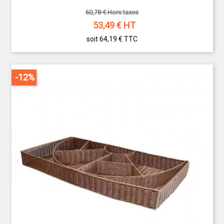
60,78 € Hors taxes
53,49
€ HT
soit 64,19 €
TTC
-12%