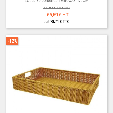
Lot de 30 corbeilles TERRACOTTA GM
74,53 € Hors taxes
65,59
€ HT
soit 78,71 €
TTC
-12%