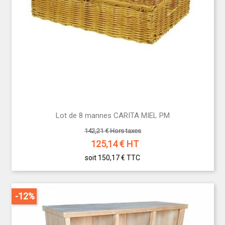
Lot de 8 mannes CARITA MIEL PM
142,21 € Hors taxes
125,14
€ HT
soit 150,17 €
TTC
-12%