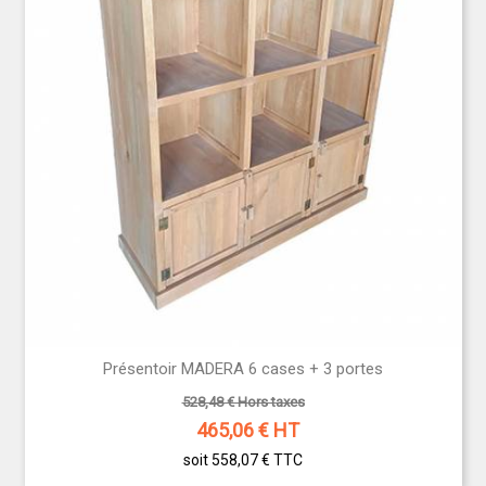
Présentoir MADERA 6 cases + 3 portes
528,48 € Hors taxes
465,06
€ HT
soit 558,07 €
TTC