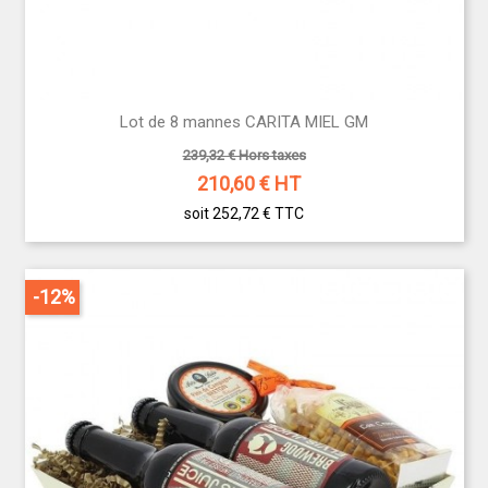
Lot de 8 mannes CARITA MIEL GM
239,32 € Hors taxes
210,60
€ HT
soit 252,72 €
TTC
-12%