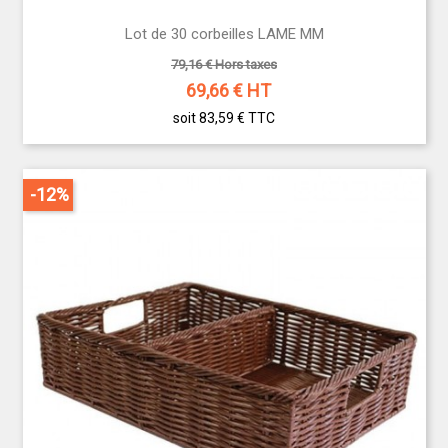
Lot de 30 corbeilles LAME MM
79,16 € Hors taxes
69,66
€ HT
soit 83,59 €
TTC
-12%