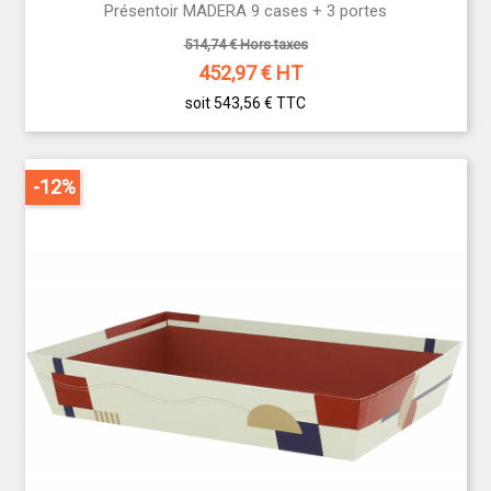
Présentoir MADERA 9 cases + 3 portes
514,74 € Hors taxes
452,97
€ HT
soit 543,56 €
TTC
-12%