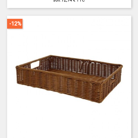
soit 72,74 €
TTC
-12%