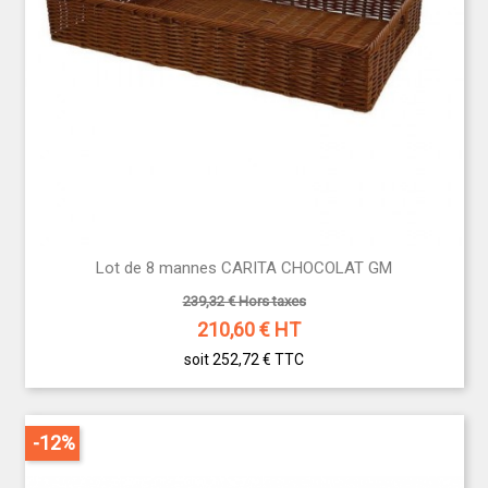
Lot de 8 mannes CARITA CHOCOLAT GM
239,32 € Hors taxes
210,60
€ HT
soit 252,72 €
TTC
-12%