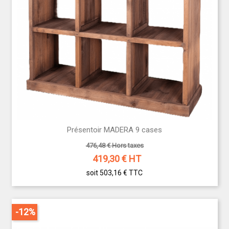
Présentoir MADERA 9 cases
476,48 € Hors taxes
419,30
€ HT
soit 503,16 €
TTC
-12%