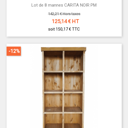
Lot de 8 mannes CARITA NOIR PM
142,21 € Hors taxes
125,14
€ HT
soit 150,17 €
TTC
-12%