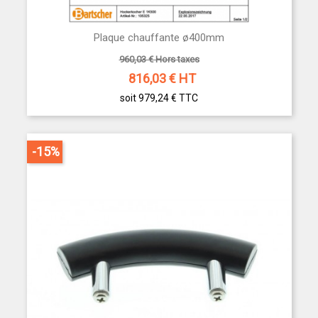
Plaque chauffante ø400mm
960,03 € Hors taxes
816,03
€ HT
soit 979,24 €
TTC
-15%