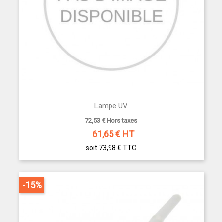
Lampe UV
72,53 € Hors taxes
61,65
€ HT
soit 73,98 €
TTC
-15%