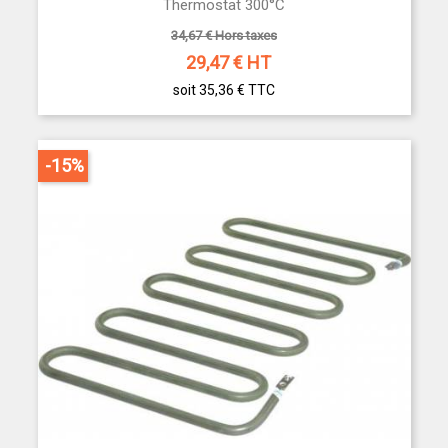
Thermostat 300°C
34,67 € Hors taxes
29,47
€ HT
soit 35,36 €
TTC
-15%