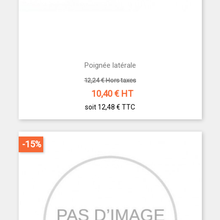
Poignée latérale
12,24 € Hors taxes
10,40
€ HT
soit 12,48 €
TTC
-15%