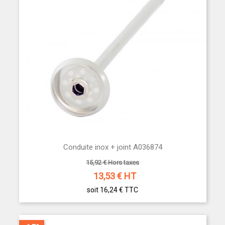
Conduite inox + joint A036874
15,92 € Hors taxes
13,53
€ HT
soit 16,24 €
TTC