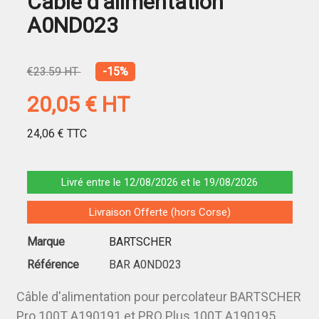
Câble d'alimentation
A0ND023
€23.59 HT
-15%
20,05 €
HT
24,06 €
TTC
Livré entre le 12/08/2026 et le 19/08/2026
Livraison Offerte (hors Corse)
Marque
BARTSCHER
Référence
BAR A0ND023
Câble d'alimentation pour percolateur BARTSCHER
Pro 100T A190191 et PRO Plus 100T A190195,