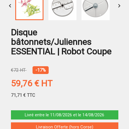


Disque
bâtonnets/Juliennes
ESSENTIAL | Robot Coupe
€72 HT
-17%
59,76 €
HT
71,71 €
TTC
Livré entre le 11/08/2026 et le 14/08/2026
Livraison Offerte (hors Corse)