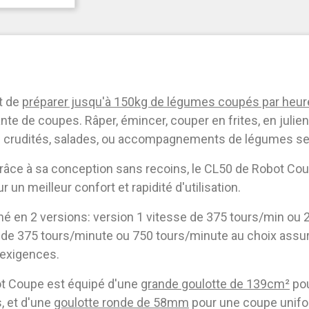
nt de
préparer jusqu'à 150kg de légumes coupés par heur
te de coupes. Râper, émincer, couper en frites, en julie
vos crudités, salades, ou accompagnements de légumes s
r grâce à sa conception sans recoins, le CL50 de Robot C
ur un meilleur confort et rapidité d'utilisation.
é en 2 versions: version 1 vitesse de 375 tours/min ou 
 de 375 tours/minute ou 750 tours/minute au choix assur
 exigences.
ot Coupe est équipé d'une
grande goulotte de 139cm²
pou
s, et d'une
goulotte ronde de 58mm
pour une coupe unif