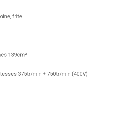
ine, frite
umes 139cm²
vitesses 375tr/min + 750tr/min (400V)