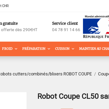
nt CHR
n gratuite
Service client
n offerte dès 290€HT
04 78 91 14 66
FROID
PRÉPARATION
CUISSON
MAINTIEN AU CH
obots cutters/combinés/blixers ROBOT COUPE
Coup
Robot Coupe CL50 sa