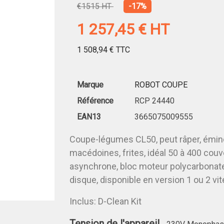
€1515 HT
-17%
1 257,45 €
HT
1 508,94 €
TTC
Marque
ROBOT COUPE
Référence
RCP 24440
EAN13
3665075009555
Coupe-légumes CL50, peut râper, éminc
macédoines, frites, idéal 50 à 400 couv
asynchrone, bloc moteur polycarbonate,
disque, disponible en version 1 ou 2 v
Inclus: D-Clean Kit
Tension de l'appareil