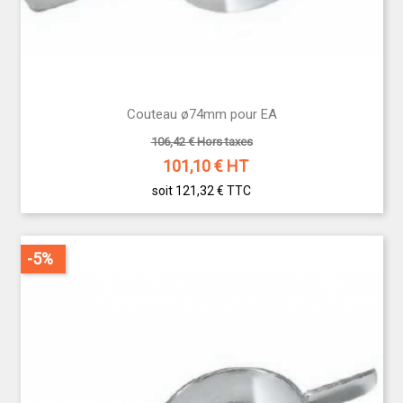
Couteau ø74mm pour EA
106,42 € Hors taxes
101,10
€ HT
soit 121,32 €
TTC
-5%