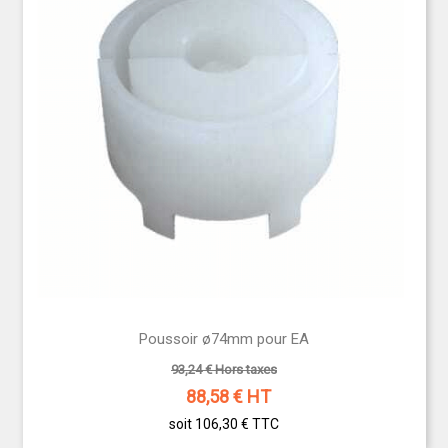
Poussoir ø74mm pour EA
93,24 € Hors taxes
88,58
€ HT
soit 106,30 €
TTC