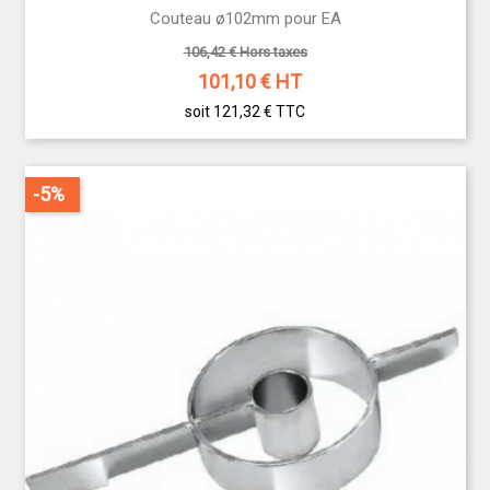
Couteau ø102mm pour EA
106,42 € Hors taxes
101,10
€ HT
soit 121,32 €
TTC
-5%