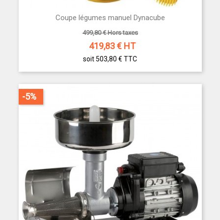
Coupe légumes manuel Dynacube
499,80 € Hors taxes
419,83
€ HT
soit 503,80 €
TTC
-5%