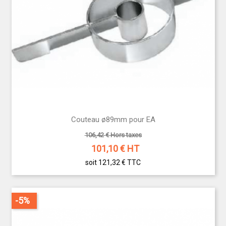
Couteau ø89mm pour EA
106,42 € Hors taxes
101,10
€ HT
soit 121,32 €
TTC
-5%