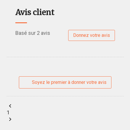
Avis client
Basé sur 2 avis
Donnez votre avis
Soyez le premier à donner votre avis
chevron_left
1
chevron_right