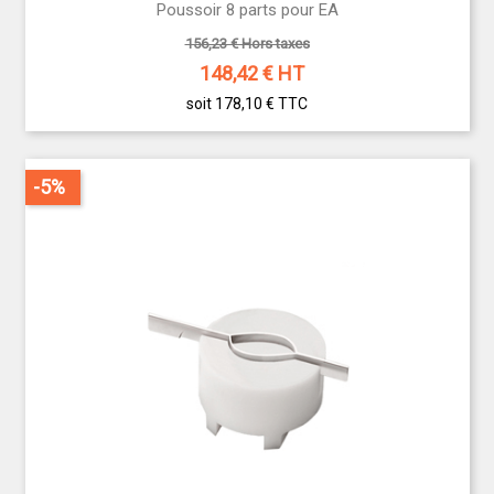
Poussoir 8 parts pour EA
156,23 € Hors taxes
148,42
€ HT
soit 178,10 €
TTC
-5%