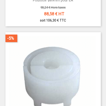
Poussoir ø89mm pour EA
93,24 € Hors taxes
88,58
€ HT
soit 106,30 €
TTC
-5%