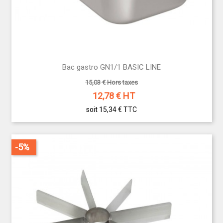
Bac gastro GN1/1 BASIC LINE
15,03 € Hors taxes
12,78
€ HT
soit 15,34 €
TTC
-5%