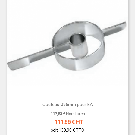
Couteau ø95mm pour EA
117,53 € Hors taxes
111,65
€ HT
soit 133,98 €
TTC