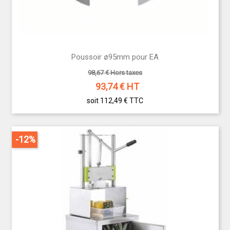
Poussoir ø95mm pour EA
98,67 € Hors taxes
93,74
€ HT
soit 112,49 €
TTC
-12%