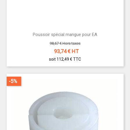
Poussoir spécial mangue pour EA
98,67 € Hors taxes
93,74
€ HT
soit 112,49 €
TTC
-5%