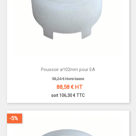
Poussoir ø102mm pour EA
93,24 € Hors taxes
88,58
€ HT
soit 106,30 €
TTC
-5%