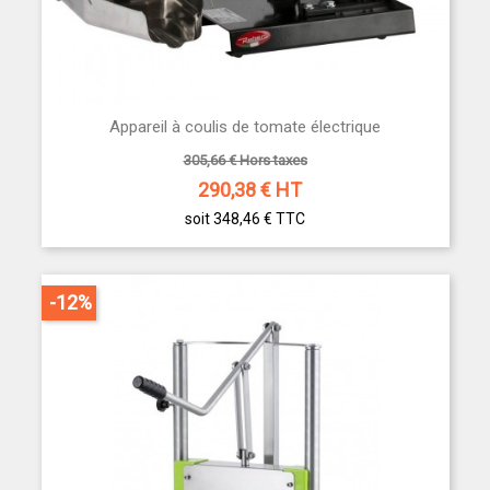
Appareil à coulis de tomate électrique
305,66 € Hors taxes
290,38
€ HT
soit 348,46 €
TTC
-12%