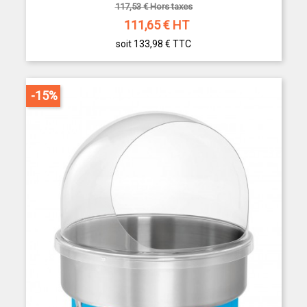
117,53 € Hors taxes
111,65
€ HT
soit 133,98 €
TTC
-15%