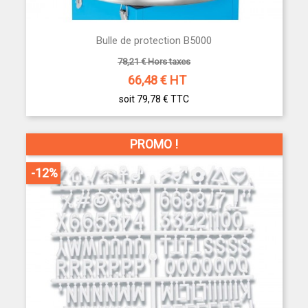
Bulle de protection B5000
78,21 € Hors taxes
66,48
€ HT
soit 79,78 €
TTC
PROMO !
-12%