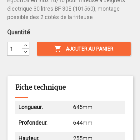
Égouttoir en inox 18/10 pour friteuse à beignets
électrique 30 litres BF 30E (101560), montage
possible des 2 côtés de la friteuse
Quantité

AJOUTER AU PANIER
Fiche technique
Longueur.
645mm
Profondeur.
644mm
Hauteur.
255mm