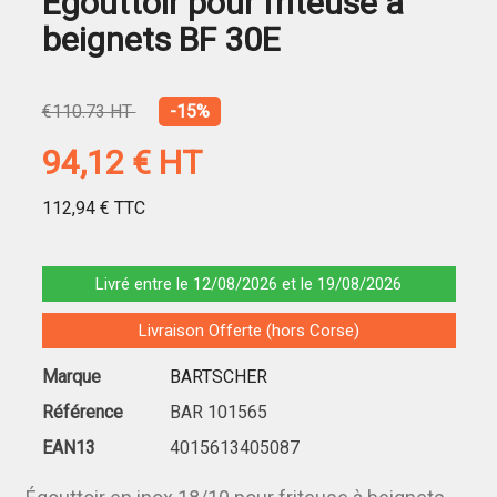
Égouttoir pour friteuse à
beignets BF 30E
€110.73 HT
-15%
94,12 €
HT
112,94 €
TTC
Livré entre le 12/08/2026 et le 19/08/2026
Livraison Offerte (hors Corse)
Marque
BARTSCHER
Référence
BAR 101565
EAN13
4015613405087