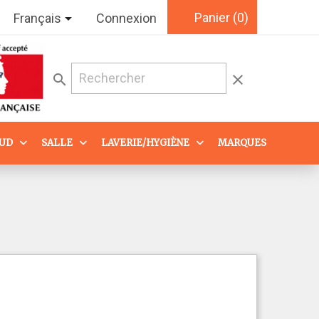
Panier
(0)

Français
Connexion
search
clear
AUD
SALLE
LAVERIE/HYGIÈNE
MARQUES