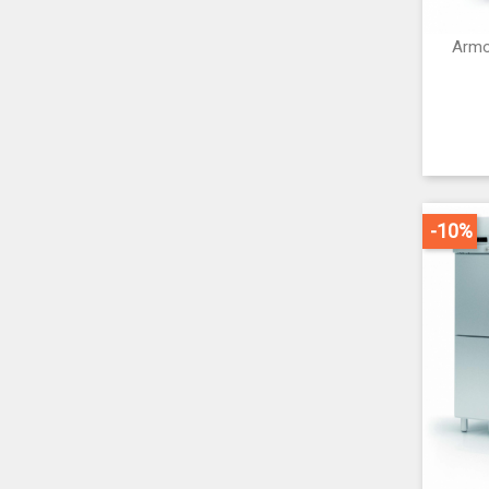
Armo
-10%