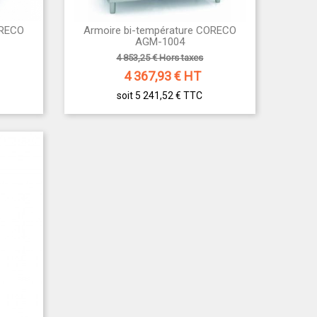
ORECO
Armoire bi-température CORECO

Aperçu rapide
AGM-1004
4 853,25 € Hors taxes
4 367,93
€ HT
soit 5 241,52 €
TTC