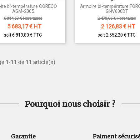
ire bi-température CORECO
Armoire bi-température FOR


Aperçu rapide
Aperçu rapide
AGM-2005
GNV600DT
6 314,63 € Hors taxes
2 473,06 € Hors taxes
5 683,17
€ HT
2 126,83
€ HT
soit 6 819,80 €
TTC
soit 2 552,20 €
TTC
ge 1-11 de 11 article(s)
Pourquoi nous choisir ?
Garantie
Paiment sécuris