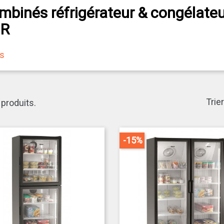
mbinés réfrigérateur & congélateu
R
us
nés réfrigérateur & congélateur
conçus pour les cuisines profes
assurer la conservation optimale des produits frais et surgelés en
quoi choisir un combiné professionnel ?
Trier
1 produits.
n de place
: un seul meuble pour froid positif et négatif.
lyvalence
: stockage simultané des produits frais et surg
-15%
rformance
: maintien précis des températures pour sécuri
abilité
: construction en inox et composants professionn
onomie d'énergie
: modèles optimisés pour réduire la c
cription de la gamme