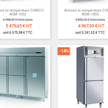
ire bi-température CORECO
Armoire bi-température C


Aperçu rapide
Aperçu rapide
AGM-1002
AGM-1003
6 088,50 € Hors taxes
4 853,25 € Hors taxes
5 479,65
€ HT
4 367,93
€ HT
soit 6 575,58 €
TTC
soit 5 241,52 €
TTC
-14%