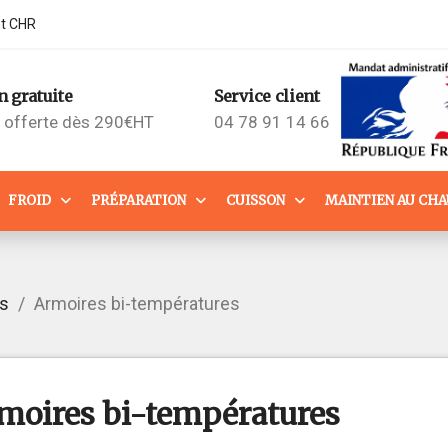
nt CHR
n gratuite
Service client
n offerte dès 290€HT
04 78 91 14 66
FROID
PRÉPARATION
CUISSON
MAINTIEN AU CH
fs
Armoires bi-températures
moires bi-températures