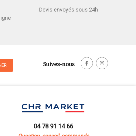
é
Devis envoyés sous 24h
ligne


Suivez-nous
04 78 91 14 66
Question, conseil, commande