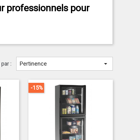
r professionnels pour
sionnelles : robustes, compacts et performants
 restauration, hôtels et collectivités.

 par :
Pertinence
elés.
-15%
té alimentaire.
els.
onsommation en CHR.