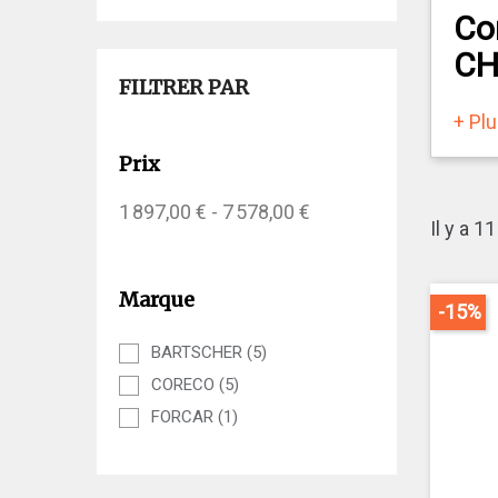
Co
CH
FILTRER PAR
+ Pl
Combi
pour 
Prix
Pour
1 897,00 € - 7 578,00 €
Il y a 1
Gai
Marque
Po
-15%
Pe
BARTSCHER
(5)
Dur
CORECO
(5)
Éc
FORCAR
(1)
Des