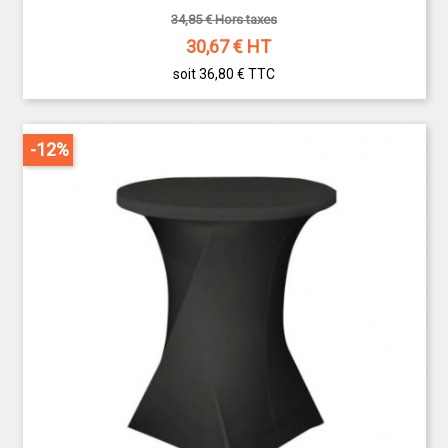
34,85 € Hors taxes
30,67
€ HT
soit 36,80 €
TTC
-12%