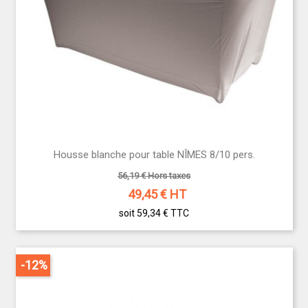
Housse blanche pour table NÎMES 8/10 pers.
56,19 € Hors taxes
49,45
€ HT
soit 59,34 €
TTC
-12%