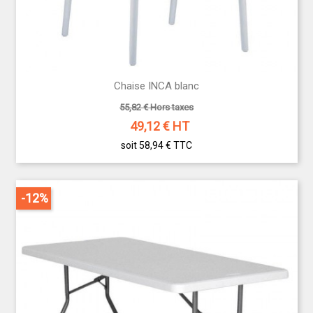
Chaise INCA blanc
55,82 € Hors taxes
49,12
€ HT
soit 58,94 €
TTC
-12%