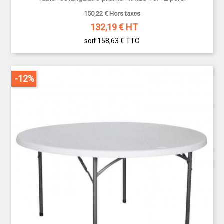
150,22 € Hors taxes
132,19
€ HT
soit 158,63 €
TTC
-12%