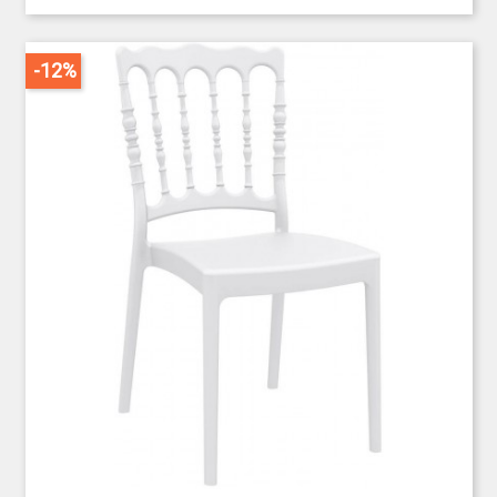
répondant ainsi à vos besoins et à vos attentes.
Simplifiez-vous ainsi l'organisation de vos
évènements, de vos soirées, avec une sélection de
-12%
mobilier pratique et fonctionnel. Répondant ainsi à
vos exigences, ces produits au design simple mais
efficace sont parfaits pour tous vos évènements
privés ou professionnels.
Le
mobilier pliant
que nous avons sélectionné est
idéal pour une utilisation lors de réceptions
diverses comme des mariages, baptêmes,
rencontres sportives,... Toutes les
meubles
pliants
de réception comme la
table pliable
, le
banc
pliable
et le
mange debout
sont en plastique dur de
qualité.