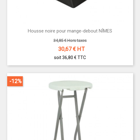
Housse noire pour mange-debout NÎMES
34,85 € Hors taxes
30,67
€ HT
soit 36,80 €
TTC
-12%