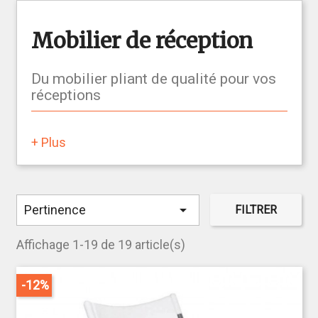
Mobilier de réception
Du mobilier pliant de qualité pour vos
réceptions
+ Plus
Que vous ayez besoin d'un mange-debout pour une
réception ou bien pour toute l'année dans une de
vos salles, le
mobilier de réception
présenté ici est
résistant, de qualité et au design agréable. Idéal

Pertinence
FILTRER
pour vos soirées événementielles, vos réceptions
ou bien pour redécorer votre restaurant, un
mobilier
Affichage 1-19 de 19 article(s)
Bartscher
permet d'obtenir un style chic et efficace.
Conçue en plastique dur, une
table pliable
offrira un
-12%
gain de place important. Doté d'une facilité de
transport mais aussi d'entretien, un mobilier pliant