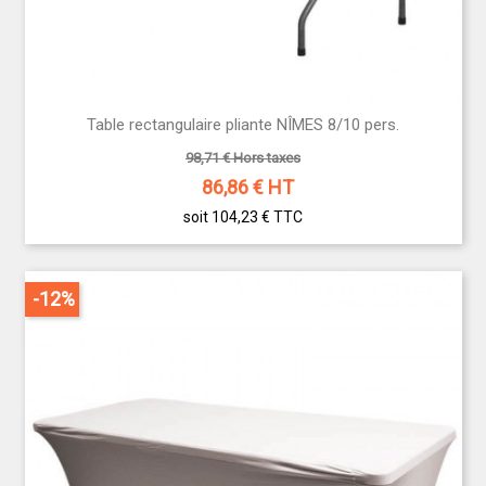
Table rectangulaire pliante NÎMES 8/10 pers.
98,71 € Hors taxes
86,86
€ HT
soit 104,23 €
TTC
-12%