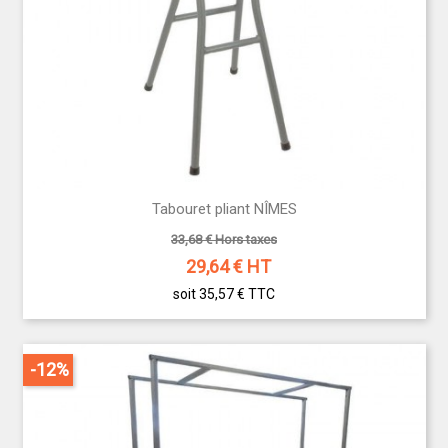
Tabouret pliant NÎMES
33,68 € Hors taxes
29,64
€ HT
soit 35,57 €
TTC
-12%