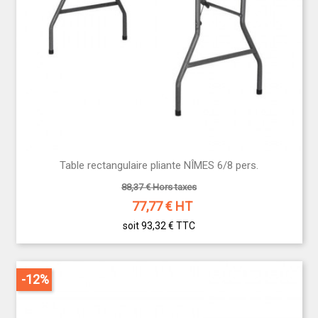
Table rectangulaire pliante NÎMES 6/8 pers.
88,37 € Hors taxes
77,77
€ HT
soit 93,32 €
TTC
-12%