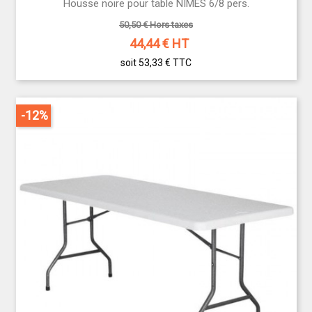
Housse noire pour table NÎMES 6/8 pers.
50,50 € Hors taxes
44,44
€ HT
soit 53,33 €
TTC
-12%