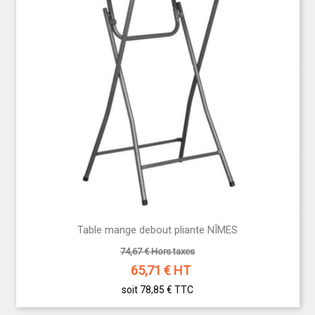
Table mange debout pliante NÎMES
74,67 € Hors taxes
65,71
€ HT
soit 78,85 €
TTC