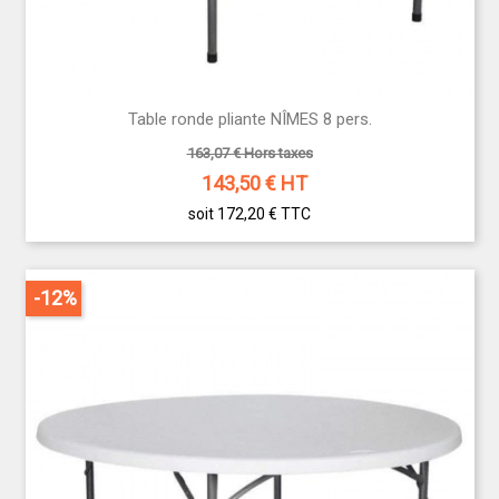
Table ronde pliante NÎMES 8 pers.
163,07 € Hors taxes
143,50
€ HT
soit 172,20 €
TTC
-12%