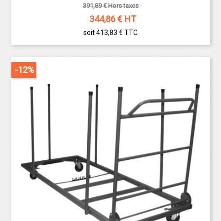
391,89 € Hors taxes
344,86
€ HT
soit 413,83 €
TTC
-12%