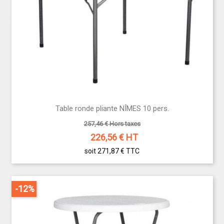
Table ronde pliante NÎMES 10 pers.
257,46 € Hors taxes
226,56
€ HT
soit 271,87 €
TTC
-12%